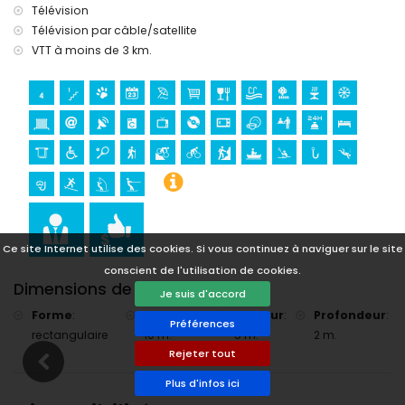
plongée, snorkeling, surf, planche à voile et ski nautique (à
Télévision
moins de 5 kilomètres de la maison)
Télévision par câble/satellite
Golf (Club de Golf de Jávea) et équitation (à moins de 10
VTT à moins de 3 km.
kilomètres de la maison)
Ce site Internet utilise des cookies. Si vous continuez à naviguer sur le site
conscient de l'utilisation de cookies.
Dimensions de la piscine
Je suis d'accord
Forme
:
Longueur
:
Largeur
:
Profondeur
:
Préférences
rectangulaire
10 m.
5 m.
2 m.
Rejeter tout
Plus d'infos ici