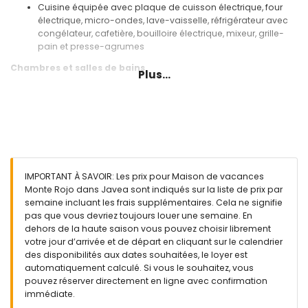
Cuisine équipée avec plaque de cuisson électrique, four
électrique, micro-ondes, lave-vaisselle, réfrigérateur avec
congélateur, cafetière, bouilloire électrique, mixeur, grille-
pain et presse-agrumes
Chambres et salles de bains
Plus...
2 chambres climatisées, chacune avec 2 lits simples
(mesurant 190 par 90 cm)
2 salles de bains chacune avec lavabo, douche et toilettes
Extérieur de cette maison de vacances
Terrain clôturé
Piscine privée mesurant 10 m x 5 m et d'une profondeur de 2
IMPORTANT À SAVOIR: Les prix pour Maison de vacances
m
Monte Rojo dans Javea sont indiqués sur la liste de prix par
Jardin avec gravier, arbres et mobilier de jardin avec
semaine incluant les frais supplémentaires. Cela ne signifie
transats
pas que vous devriez toujours louer une semaine. En
2 terrasses, dont 1 couverte
dehors de la haute saison vous pouvez choisir librement
Barbecue
votre jour d’arrivée et de départ en cliquant sur le calendrier
Espace salon extérieur et espace repas extérieur
des disponibilités aux dates souhaitées, le loyer est
Place de parking commune
automatiquement calculé. Si vous le souhaitez, vous
pouvez réserver directement en ligne avec confirmation
Plus d'informations
immédiate.
Ville la plus proche : Jávea (à moins de 10 kilomètres de la