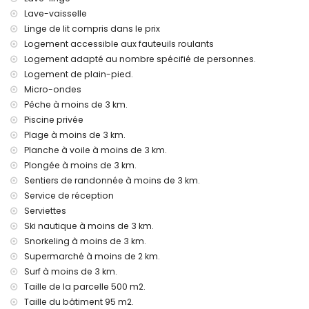
Service de réception et service d'urgence 24h/24
Lave-vaisselle
Chauffage par air et climatisation
Linge de lit compris dans le prix
Installations et services avec supplément
Logement accessible aux fauteuils roulants
Lit supplémentaire et lits/couffins pour enfants (sur
Logement adapté au nombre spécifié de personnes.
demande)
Logement de plain-pied.
Micro-ondes
Divertissements et activités de loisirs pour vos vacances à
Jávea, Costa Blanca
Pêche à moins de 3 km.
Piscine privée
Bar (à moins de 5 kilomètres de la maison)
Plage à moins de 3 km.
Sites touristiques et culture à Jávea, Costa Blanca
Planche à voile à moins de 3 km.
Plongée à moins de 3 km.
Musée (Pueblo Histórico, Jávea), église (San Bartolomé,
Jávea), ruine (Pueblo Histórico, Jávea), monument (Pueblo
Sentiers de randonnée à moins de 3 km.
Histórico, Jávea), bâtiment architectural (Pueblo Histórico,
Service de réception
Jávea), lieu historique (Pueblo Histórico et Jávea) (à moins
Serviettes
de 10 kilomètres de l'hébergement)
Ski nautique à moins de 3 km.
Château (Portal de la Vila et Denia) (à moins de 25
Snorkeling à moins de 3 km.
kilomètres de l'hébergement)
Supermarché à moins de 2 km.
Sports
Surf à moins de 3 km.
Tennis (à moins de 1000 mètres de la maison)
Taille de la parcelle 500 m2.
Randonnée, VTT, cyclisme, escalade, canoë, kayak, pêche,
Taille du bâtiment 95 m2.