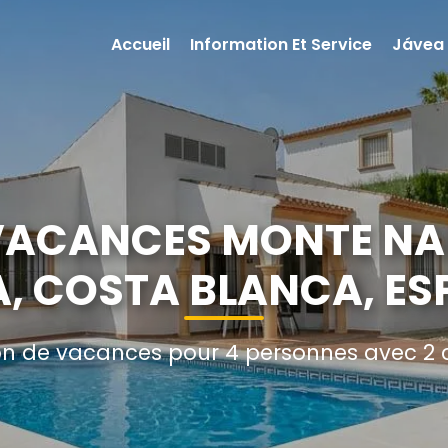
Accueil
Information Et Service
Jávea
VACANCES MONTE N
, COSTA BLANCA, E
n de vacances pour 4 personnes avec 2 c