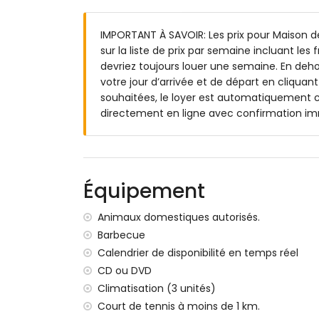
2 terrasses, dont 1 couverte
barbecue
IMPORTANT À SAVOIR: Les prix pour Maison 
coin salon extérieur et coin repas extérie
sur la liste de prix par semaine incluant les
place de parking commune
devriez toujours louer une semaine. En deho
Informations supplémentaires
votre jour d’arrivée et de départ en cliquant
souhaitées, le loyer est automatiquement ca
ville la plus proche : Jávea (à moins de 1
directement en ligne avec confirmation i
berge ou rive la plus proche : Mer Médite
plage la plus proche : La Granadella, Jáv
port le plus proche : Duanes del Mar, Jáv
parc le plus proche : La Guardia, Jávea (
aéroport le plus proche : Alicante (à moi
Équipement
deuxième aéroport le plus proche : Valen
animaux domestiques admis
Animaux domestiques autorisés.
hébergement adapté aux fauteuils roula
Barbecue
L'hébergement est très adapté aux famil
Calendrier de disponibilité en temps réel
Installations et services inclus dans le pr
CD ou DVD
Climatisation (3 unités)
internet (WiFi)
Court de tennis à moins de 1 km.
aspirateur, fer et planche à repasser