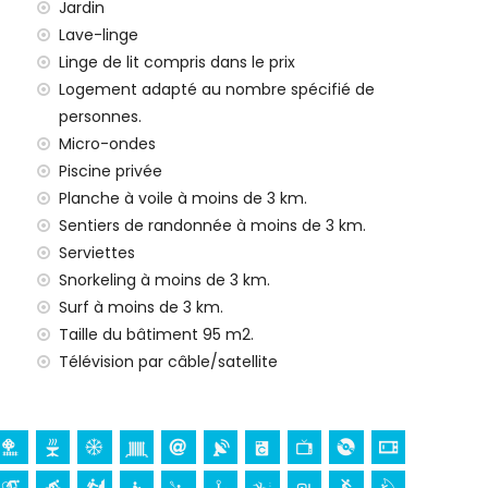
Jardin
e 24 heures sur 24
Lave-linge
Linge de lit compris dans le prix
Logement adapté au nombre spécifié de
taire
personnes.
 enfants (sur demande)
Micro-ondes
ur vos vacances à Jávea, Costa Blanca
Piscine privée
Planche à voile à moins de 3 km.
n)
Sentiers de randonnée à moins de 3 km.
Serviettes
San Bartolomé, Jávea), ruine (Pueblo Histórico, Jávea),
Snorkeling à moins de 3 km.
ent architectural (Pueblo Histórico, Jávea), lieu
Surf à moins de 3 km.
à moins de 10 kilomètres de l'hébergement)
Taille du bâtiment 95 m2.
(Portal de la Vila et Denia) (à moins de 25 kilomètres de
Télévision par câble/satellite
ison)
, kayak, pêche, plongée, snorkeling, surf, planche à