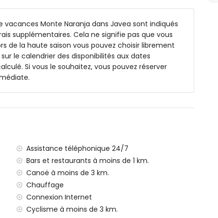
de vacances Monte Naranja dans Javea sont indiqués
ur
 frais supplémentaires. Cela ne signifie pas que vous
rs de la haute saison vous pouvez choisir librement
 sur le calendrier des disponibilités aux dates
lculé. Si vous le souhaitez, vous pouvez réserver
0 kilomètres de la maison)
mmédiate.
rranée, Jávea (à moins de 3 kilomètres de la maison)
ea (à moins de 3 kilomètres de la maison)
ea (à moins de 10 kilomètres de la maison)
à moins de 3 kilomètres de la maison)
ns de 100 kilomètres de la maison)
ce (> 100 kilomètres)
Assistance téléphonique 24/7
nts
Bars et restaurants à moins de 1 km.
les avec enfants
Canoë à moins de 3 km.
ix de location de cette maison de vacances
Chauffage
Connexion Internet
Cyclisme à moins de 3 km.