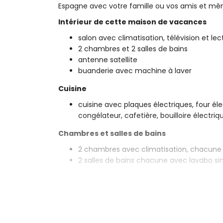
Espagne avec votre famille ou vos amis et m
Intérieur de cette maison de vacances
salon avec climatisation, télévision et le
2 chambres et 2 salles de bains
antenne satellite
buanderie avec machine à laver
Cuisine
cuisine avec plaques électriques, four éle
congélateur, cafetière, bouilloire électri
Chambres et salles de bains
2 chambres avec climatisation, chacune 
2 salles de bains chacune avec lavabo si
Extérieur de cette maison de vacances
terrain clôturé
piscine privée mesurant 8m x 4m et 2m 
jardin avec du gravier et mobilier de jard