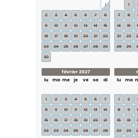
1
1
2
3
4
5
6
7
8
7
8
9
10
11
12
13
14
15
14
15
16
17
18
19
20
21
22
21
22
23
24
25
26
27
28
29
28
29
30
février 2027
lu
ma
me
je
ve
sa
di
lu
ma
1
2
3
4
5
6
7
1
2
8
9
10
11
12
13
14
8
9
15
16
17
18
19
20
21
15
16
22
23
24
25
26
27
28
22
23