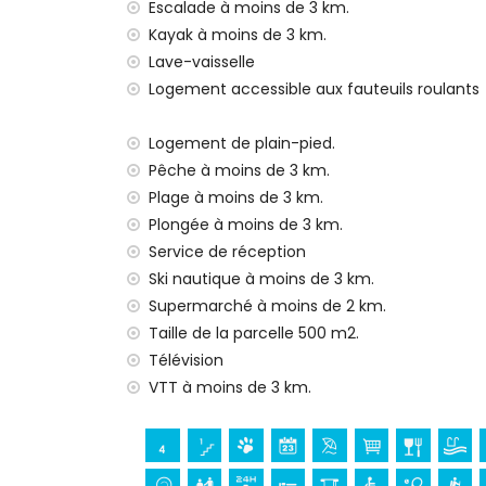
linge de lit et serviettes
Escalade à moins de 3 km.
service de réception et service d'urgenc
Kayak à moins de 3 km.
chauffage par air et climatisation
Lave-vaisselle
Logement accessible aux fauteuils roulants
Installations et services à coût supplémen
lit supplémentaire et lits/couffins pour
Logement de plain-pied.
Divertissements et activités de loisirs po
Pêche à moins de 3 km.
Plage à moins de 3 km.
bar (à moins de 5 kilomètres de la maiso
Plongée à moins de 3 km.
Sites et culture à Jávea, Costa Blanca
Service de réception
musée (Pueblo Histórico, Jávea), église (
Ski nautique à moins de 3 km.
monument (Pueblo Histórico, Jávea), bâtim
Supermarché à moins de 2 km.
historique (Pueblo Histórico et Jávea) (
Taille de la parcelle 500 m2.
palais (Palais Royal de Valence), château 
Télévision
l'hébergement)
VTT à moins de 3 km.
Sports
tennis (à moins de 1000 mètres de la ma
randonnée, VTT, cyclisme, escalade, canoë