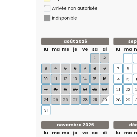
Arrivée non autorisée
Indisponible
août 2026
sep
lu
ma
me
je
ve
sa
di
lu
ma
1
2
1
3
4
5
6
7
8
9
7
8
10
11
12
13
14
15
16
14
15
17
18
19
20
21
22
23
21
22
24
25
26
27
28
29
30
28
29
31
novembre 2026
dé
lu
ma
me
je
ve
sa
di
lu
ma