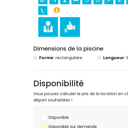
voile et ski nautique (à moins de 5 kilom
golf (Club de Golf de Jávea) et équitatio
Dimensions de la piscine
Forme
:
rectangulaire
Longueur
:
Disponibilité
Vous pouvez calculer le prix de la location en cl
départ souhaitées !
Disponible
Disponible sur demande