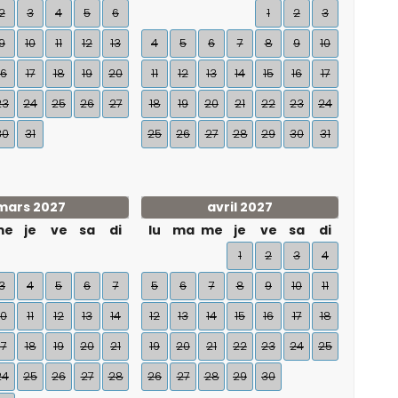
2
3
4
5
6
1
2
3
9
10
11
12
13
4
5
6
7
8
9
10
16
17
18
19
20
11
12
13
14
15
16
17
23
24
25
26
27
18
19
20
21
22
23
24
30
31
25
26
27
28
29
30
31
mars 2027
avril 2027
me
je
ve
sa
di
lu
ma
me
je
ve
sa
di
1
2
3
4
3
4
5
6
7
5
6
7
8
9
10
11
10
11
12
13
14
12
13
14
15
16
17
18
17
18
19
20
21
19
20
21
22
23
24
25
24
25
26
27
28
26
27
28
29
30