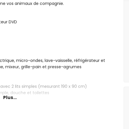
ême vos animaux de compagnie.
cteur DVD
ctrique, micro-ondes, lave-vaisselle, réfrigérateur et
que, mixeur, grille-pain et presse-agrumes
avec 2 lits simples (mesurant 190 x 90 cm)
mple, douche et toilettes
Plus...
de profondeur
in avec transats