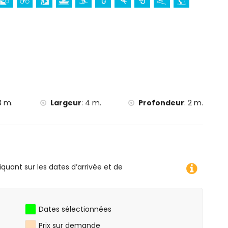
ètres de la maison)
n (à moins de 10 kilomètres de la maison)
8 m.
Largeur
:
4 m.
Profondeur
:
2 m.
iquant sur les dates d’arrivée et de
Dates sélectionnées
Prix sur demande