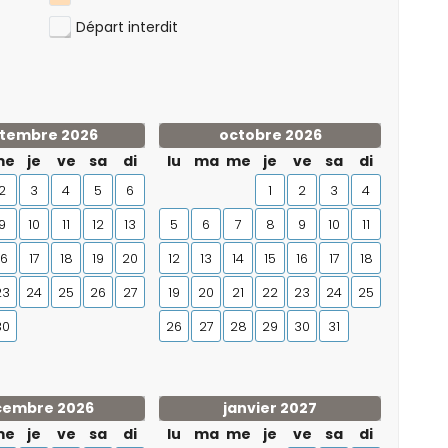
Départ interdit
tembre 2026
octobre 2026
me
je
ve
sa
di
lu
ma
me
je
ve
sa
di
2
3
4
5
6
1
2
3
4
9
10
11
12
13
5
6
7
8
9
10
11
16
17
18
19
20
12
13
14
15
16
17
18
23
24
25
26
27
19
20
21
22
23
24
25
30
26
27
28
29
30
31
cembre 2026
janvier 2027
me
je
ve
sa
di
lu
ma
me
je
ve
sa
di