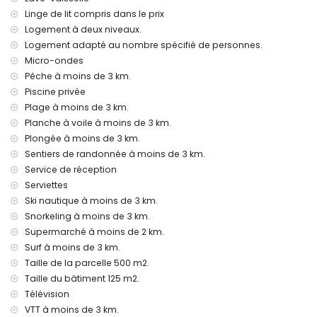
Équipements et services avec supplément
Linge de lit compris dans le prix
Logement à deux niveaux.
Lit supplémentaire et lits/couffins pour enfants (sur
demande)
Logement adapté au nombre spécifié de personnes.
Micro-ondes
Divertissements et activités de loisirs pour vos vacances à
Pêche à moins de 3 km.
Jávea, Costa Blanca
Piscine privée
Bar (à moins de 5 kilomètres de la maison)
Plage à moins de 3 km.
Sites et culture à Jávea, Costa Blanca
Planche à voile à moins de 3 km.
Plongée à moins de 3 km.
Musée (Pueblo Histórico, Jávea), église (San Bartolomé,
Sentiers de randonnée à moins de 3 km.
Jávea), ruines (Pueblo Histórico, Jávea), monument (Pueblo
Service de réception
Histórico, Jávea), édifice architectural (Pueblo Histórico,
Jávea), site historique (Pueblo Histórico et Jávea) (à moins
Serviettes
de 10 kilomètres de l'hébergement)
Ski nautique à moins de 3 km.
Château (Portal de la Vila et Denia) (à moins de 25
Snorkeling à moins de 3 km.
kilomètres de l'hébergement)
Supermarché à moins de 2 km.
Sports
Surf à moins de 3 km.
Taille de la parcelle 500 m2.
Tennis (à moins de 1000 mètres de la maison)
Taille du bâtiment 125 m2.
Randonnée, VTT, cyclisme, escalade, canoë, kayak, pêche,
plongée, snorkeling, surf, planche à voile et ski nautique (à
Télévision
moins de 5 kilomètres de la maison)
VTT à moins de 3 km.