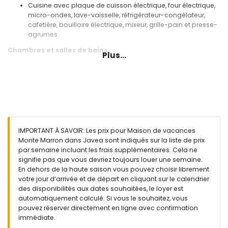
Cuisine avec plaque de cuisson électrique, four électrique,
micro-ondes, lave-vaisselle, réfrigérateur-congélateur,
cafetière, bouilloire électrique, mixeur, grille-pain et presse-
agrumes
Chambres et salles de bains
Plus...
3 chambres climatisées, chacune avec 2 lits simples
(mesurant 190 x 90 cm)
2 salles de bains chacune avec lavabo individuel,
combinaison baignoire/douche, bidet et toilettes
Extérieur de cette maison de vacances
Terrain clos
IMPORTANT À SAVOIR: Les prix pour Maison de vacances
Piscine privée mesurant 10m x 5m et 2m de profondeur
Monte Marron dans Javea sont indiqués sur la liste de prix
Jardin avec gravier, arbres et mobilier de jardin avec
par semaine incluant les frais supplémentaires. Cela ne
transats
signifie pas que vous devriez toujours louer une semaine.
3 terrasses, dont 1 couverte
En dehors de la haute saison vous pouvez choisir librement
Barbecue
votre jour d’arrivée et de départ en cliquant sur le calendrier
Espace de détente et salle à manger extérieure
des disponibilités aux dates souhaitées, le loyer est
Espace de stationnement commun
automatiquement calculé. Si vous le souhaitez, vous
pouvez réserver directement en ligne avec confirmation
Informations supplémentaires
immédiate.
Ville la plus proche : Jávea (à moins de 10 kilomètres de la