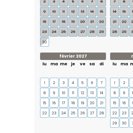
2
3
4
5
6
7
8
7
8
9
10
11
12
13
14
15
14
15
16
17
18
19
20
21
22
21
22
23
24
25
26
27
28
29
28
29
30
février 2027
lu
ma
me
je
ve
sa
di
lu
ma
1
2
3
4
5
6
7
1
2
8
9
10
11
12
13
14
8
9
15
16
17
18
19
20
21
15
16
22
23
24
25
26
27
28
22
23
29
30