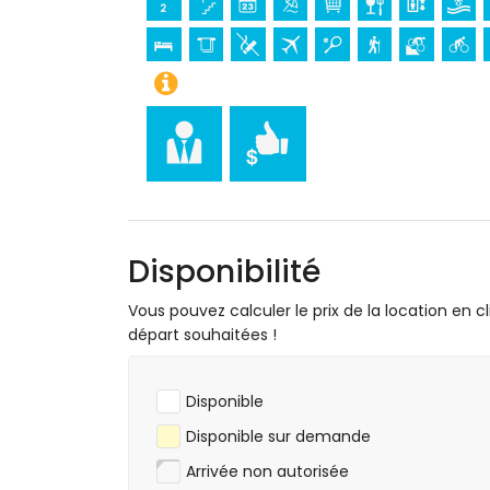
canoë, kayak, plongée, snorkeling, surf, 
l'appartement)
tennis, randonnée, VTT, cyclisme, escalad
l'appartement)
golf (Club de Golf de Jávea, Jávea) et é
Disponibilité
Vous pouvez calculer le prix de la location en cl
départ souhaitées !
Disponible
Disponible sur demande
Arrivée non autorisée