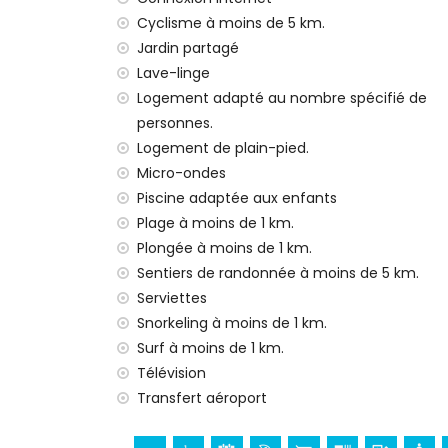
internet (WiFi)
Cyclisme à moins de 5 km.
fer et planche à repasser
Jardin partagé
linge de lit et serviettes
service de réception et service d'urgenc
Lave-linge
Logement adapté au nombre spécifié de
Installations et services avec supplément
personnes.
service aéroport
Logement de plain-pied.
climatisation
Micro-ondes
Divertissements et activités de loisirs po
Piscine adaptée aux enfants
Plage à moins de 1 km.
cinéma, bar et promenade (Paseo Puerto
Plongée à moins de 1 km.
discothèque (à moins de 5 kilomètres de
Sentiers de randonnée à moins de 5 km.
Sites et culture à Jávea, Costa Blanca
Serviettes
église (San Bartolomé et Jávea) (à moin
Snorkeling à moins de 1 km.
musée (Histórico de Jávea), ruine (Molin
Surf à moins de 1 km.
Jávea), bâtiment architectural (Histórico 
Télévision
moins de 5 kilomètres de l'hébergement)
Transfert aéroport
Sports