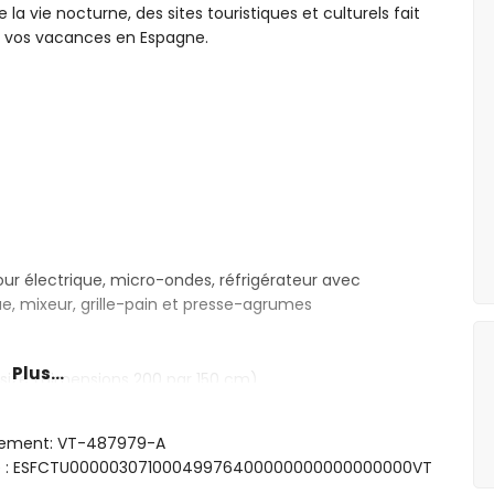
 la vie nocturne, des sites touristiques et culturels fait
r vos vacances en Espagne.
our électrique, micro-ondes, réfrigérateur avec
que, mixeur, grille-pain et presse-agrumes
Plus...
-size (dimensions 200 par 150 cm)
e et toilettes
rgement: VT-487979-A
sme : ESFCTU00000307100049976400000000000000000VT