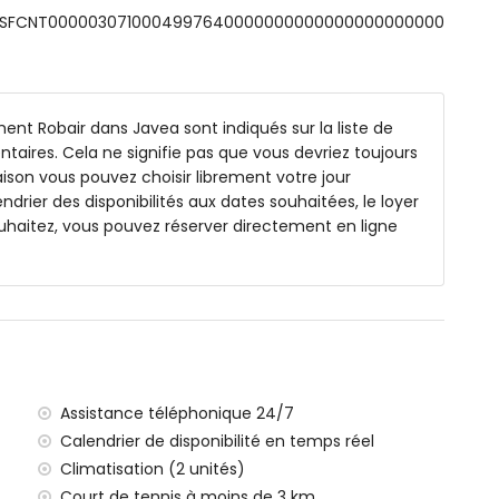
ts: ESFCNT0000030710004997640000000000000000000000
nt Robair dans Javea sont indiqués sur la liste de
ntaires. Cela ne signifie pas que vous devriez toujours
1000 mètres de l'appartement)
ison vous pouvez choisir librement votre jour
neo, Jávea (à moins de 1000 mètres de l'appartement)
endrier des disponibilités aux dates souhaitées, le loyer
ávea (à moins de 1000 mètres de l'appartement)
uhaitez, vous pouvez réserver directement en ligne
ea (à moins de 1000 mètres de l'appartement)
ins de 4 kilomètres de l'appartement)
s de 100 kilomètres de l'appartement)
te (à moins de 100 kilomètres de l'appartement)
lomètres
t équipé d'un ascenseur.
Assistance téléphonique 24/7
amilles avec enfants
Calendrier de disponibilité en temps réel
rix de location de l'appartement
Climatisation (2 unités)
Court de tennis à moins de 3 km.