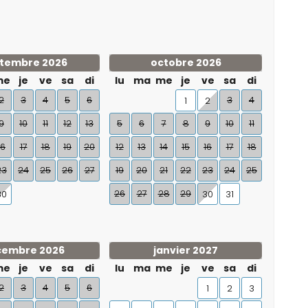
tembre 2026
octobre 2026
me
je
ve
sa
di
lu
ma
me
je
ve
sa
di
2
3
4
5
6
3
4
1
2
9
10
11
12
13
5
6
7
8
9
10
11
16
17
18
19
20
12
13
14
15
16
17
18
23
24
25
26
27
19
20
21
22
23
24
25
26
27
28
29
30
30
31
cembre 2026
janvier 2027
me
je
ve
sa
di
lu
ma
me
je
ve
sa
di
2
3
4
5
6
1
2
3