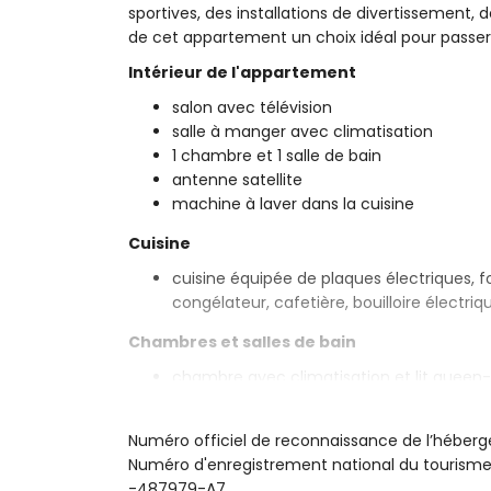
sportives, des installations de divertissement, de
de cet appartement un choix idéal pour passe
Intérieur de l'appartement
salon avec télévision
salle à manger avec climatisation
1 chambre et 1 salle de bain
antenne satellite
machine à laver dans la cuisine
Cuisine
cuisine équipée de plaques électriques, f
congélateur, cafetière, bouilloire électri
Chambres et salles de bain
chambre avec climatisation et lit queen
salle de bain avec lavabo unique, baignoir
Extérieur de l'appartement
Numéro officiel de reconnaissance de l’hébe
Numéro d'enregistrement national du touri
piscine commune
-487979-A7