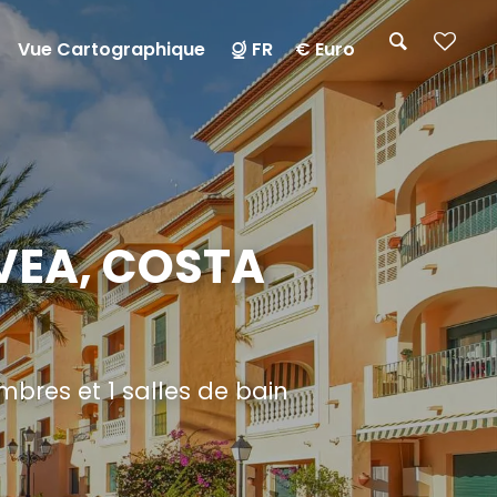
Vue Cartographique
FR
€ Euro
VEA, COSTA
res et 1 salles de bain