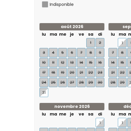
Indisponible
août 2026
sep
lu
ma
me
je
ve
sa
di
lu
ma
1
2
1
3
4
5
6
7
8
9
7
8
10
11
12
13
14
15
16
14
15
17
18
19
20
21
22
23
21
22
24
25
26
27
28
29
30
28
29
31
novembre 2026
dé
lu
ma
me
je
ve
sa
di
lu
ma
1
1