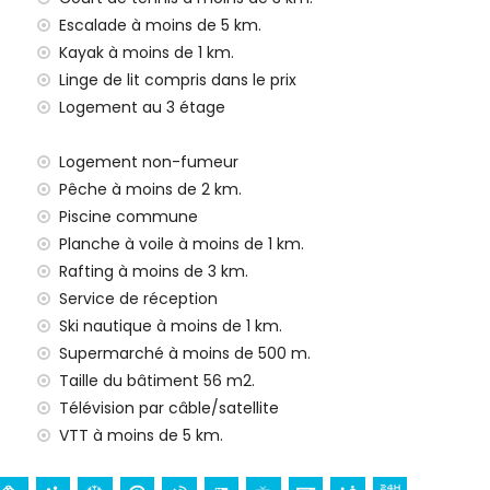
Escalade à moins de 5 km.
Kayak à moins de 1 km.
e 24 heures
Linge de lit compris dans le prix
Logement au 3 étage
Logement non-fumeur
Pêche à moins de 2 km.
ur vos vacances à Jávea, Costa Blanca
Piscine commune
Planche à voile à moins de 1 km.
 Jávea) (à moins de 500 mètres de la maison)
Rafting à moins de 3 km.
 la maison)
Service de réception
Ski nautique à moins de 1 km.
s de 1000 mètres de l'hébergement)
Supermarché à moins de 500 m.
os de Viento, Jávea), monument (Pueblo Histórico,
Taille du bâtiment 56 m2.
de Jávea), lieu historique (Pueblo Histórico et Jávea) (à
Télévision par câble/satellite
VTT à moins de 5 km.