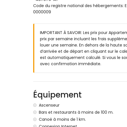
piscine pour enfants
Code du registre national des hébergemen
jardin commun avec pelouse et arbres
0000009
terrasse couverte
coin salon extérieur
Informations supplémentaires
IMPORTANT À SAVOIR: Les prix pour Apparteme
prix par semaine incluant les frais suppléme
ville la plus proche: Jávea (à moins de 
louer une semaine. En dehors de la haute sa
rivière ou rive la plus proche: Mediterrá
d’arrivée et de départ en cliquant sur le cal
plage la plus proche: La Grava Puerto, J
est automatiquement calculé. Si vous le so
port le plus proche: Duanes del Mar, Jáv
avec confirmation immédiate.
parc le plus proche: Montgó, Jávea (à mo
aéroport le plus proche: Valence (à moin
deuxième aéroport le plus proche: Alican
transports publics à proximité: bus à 2 ki
interdiction de fumer
Équipement
animaux domestiques non autorisés
L'immeuble où se situe l'hébergement es
Ascenseur
L'hébergement est très adapté pour les f
Bars et restaurants à moins de 100 m.
Installations et services compris dans le p
Canoë à moins de 1 km.
Connexion Internet