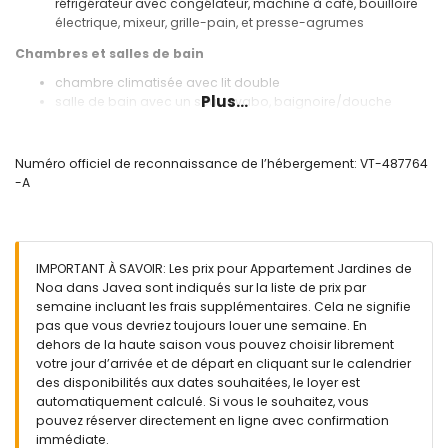
réfrigérateur avec congélateur, machine à café, bouilloire
électrique, mixeur, grille-pain, et presse-agrumes
Chambres et salles de bain
chambre climatisée avec lit double
Plus...
salle de bain avec un seul lavabo, baignoire/douche
combinée, et toilettes
Extérieur de l'appartement
Numéro officiel de reconnaissance de l’hébergement: VT-487764
grand terrain clôturé
-A
piscine commune
terrasse couverte
espace salon extérieur
IMPORTANT À SAVOIR: Les prix pour Appartement Jardines de
Informations supplémentaires
Noa dans Javea sont indiqués sur la liste de prix par
ville la plus proche : Javea (à moins de 1000 mètres de
semaine incluant les frais supplémentaires. Cela ne signifie
l'appartement)
pas que vous devriez toujours louer une semaine. En
rivière ou littoral le plus proche : mer Méditerranée, Javea (à
dehors de la haute saison vous pouvez choisir librement
moins de 1000 mètres de l'appartement)
votre jour d’arrivée et de départ en cliquant sur le calendrier
plage la plus proche : Port de La Grava, Javea (à moins de
des disponibilités aux dates souhaitées, le loyer est
1000 mètres de l'appartement)
automatiquement calculé. Si vous le souhaitez, vous
port le plus proche : Duanes del Mar, Javea (à moins de
pouvez réserver directement en ligne avec confirmation
1000 mètres de l'appartement)
immédiate.