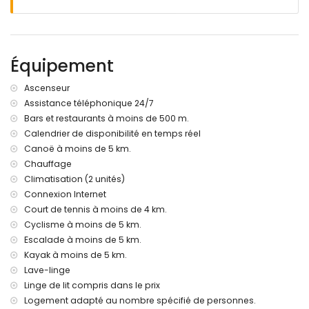
parc le plus proche : Montgo, Javea (à moins de 4
kilomètres de l'appartement)
aéroport le plus proche : Alicante (à moins de 100
kilomètres de l'appartement)
deuxième aéroport le plus proche : Valence (à plus de 100
Équipement
kilomètres)
transports en commun à proximité : bus à moins de 1000
Ascenseur
mètres
Assistance téléphonique 24/7
les animaux de compagnie ne sont pas autorisés
Bars et restaurants à moins de 500 m.
L'immeuble où se trouve l'hébergement est équipé d'un
ascenseur.
Calendrier de disponibilité en temps réel
L'hébergement est très adapté aux familles avec enfants
Canoë à moins de 5 km.
Chauffage
Équipements et services inclus dans le prix de location de
Climatisation (2 unités)
l'appartement
Connexion Internet
internet (WiFi)
Court de tennis à moins de 4 km.
fer et table à repasser
Cyclisme à moins de 5 km.
linge de lit et serviettes
Escalade à moins de 5 km.
service de réception et service d'urgence 24 heures sur 24
chauffage central et climatisation
Kayak à moins de 5 km.
Lave-linge
Équipements et services avec supplément
Linge de lit compris dans le prix
service aéroport
Logement adapté au nombre spécifié de personnes.