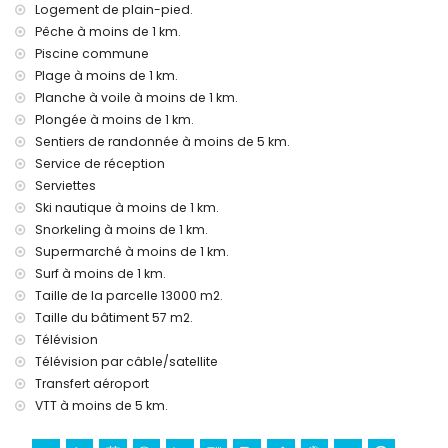
Logement de plain-pied.
Divertissements et activités de loisirs pour vos vacances à
Javea, Costa Blanca
Pêche à moins de 1 km.
Piscine commune
bar, promenade (Paseo Maritimo et Javea) (à moins de
Plage à moins de 1 km.
1000 mètres de la maison)
théâtre et discothèque (à moins de 5 kilomètres de la
Planche à voile à moins de 1 km.
maison)
Plongée à moins de 1 km.
Sentiers de randonnée à moins de 5 km.
Sites et culture à Javea, Costa Blanca
Service de réception
musée (Histórico de Javea), église (San Bartolome, Javea),
Serviettes
ruine (Molinos de Viento, Javea), monument (Pueblo
Ski nautique à moins de 1 km.
Histórico, Javea), bâtiment architectural (Histórico de
Snorkeling à moins de 1 km.
Javea), lieu historique (Pueblo Histórico et Javea) (à moins
Supermarché à moins de 1 km.
de 5 kilomètres de l'hébergement)
château (Portal de la Vila et Denia) (à moins de 25
Surf à moins de 1 km.
kilomètres de l'hébergement)
Taille de la parcelle 13000 m2.
Taille du bâtiment 57 m2.
Sports
Télévision
pêche, plongée, snorkeling, surf, planche à voile et ski
Télévision par câble/satellite
nautique (à moins de 1000 mètres de l'appartement)
Transfert aéroport
tennis, randonnée, VTT, cyclisme, escalade, canoë et kayak
VTT à moins de 5 km.
(à moins de 5 kilomètres de l'appartement)
golf (Golf La Sella) et équitation (à moins de 10 kilomètres
de l'appartement)