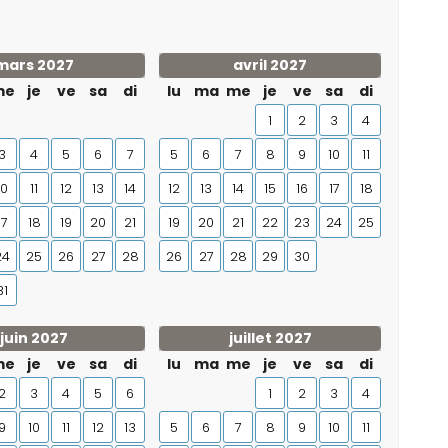
mars 2027
avril 2027
me
je
ve
sa
di
lu
ma
me
je
ve
sa
di
1
2
3
4
3
4
5
6
7
5
6
7
8
9
10
11
10
11
12
13
14
12
13
14
15
16
17
18
17
18
19
20
21
19
20
21
22
23
24
25
24
25
26
27
28
26
27
28
29
30
31
juin 2027
juillet 2027
me
je
ve
sa
di
lu
ma
me
je
ve
sa
di
2
3
4
5
6
1
2
3
4
9
10
11
12
13
5
6
7
8
9
10
11