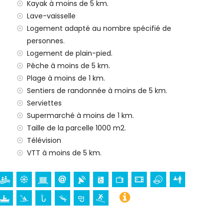
Kayak à moins de 5 km.
Lave-vaisselle
e 24 heures
Logement adapté au nombre spécifié de
personnes.
Logement de plain-pied.
Pêche à moins de 5 km.
Plage à moins de 1 km.
ur vos vacances à Jávea, Costa Blanca
Sentiers de randonnée à moins de 5 km.
omenade (Paseo Marítimo) (à moins de 5 kilomètres de la
Serviettes
Supermarché à moins de 1 km.
Taille de la parcelle 1000 m2.
Télévision
 (Virgen de Loreto, Puerto, Jávea), ruine (Molinos de
VTT à moins de 5 km.
ea, Jávea), bâtiment architectural (Pueblo de Jávea,
 et Jávea) (à moins de 5 kilomètres de l'hébergement)
moins de 25 kilomètres de l'hébergement)
e, canoë, kayak, pêche, plongée, snorkeling et surf (à