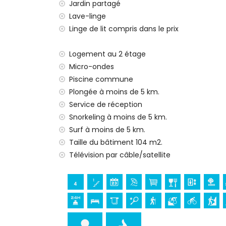
fer et planche à repasser
Jardin partagé
linge de lit et serviettes
Lave-linge
service de réception et service d'urgenc
Linge de lit compris dans le prix
chauffage central et climatisation
Équipements et services à supplément
Logement au 2 étage
Micro-ondes
lit supplémentaire (sur demande)
Piscine commune
Divertissements et activités de loisirs po
Plongée à moins de 5 km.
cinéma, théâtre, discothèque, bar et pr
Service de réception
maison)
Snorkeling à moins de 5 km.
Surf à moins de 5 km.
Sites et culture à Jávea, Costa Blanca
Taille du bâtiment 104 m2.
musée (Histórico de Jávea, Jávea), église
Télévision par câble/satellite
Viento, Jávea), monument (Pueblo de Jáv
Jávea), lieu historique (Pueblo de Jávea
château (Portal de la Vila et Dénia) (à 
Sports
tennis, randonnée, VTT, cyclisme, escalad