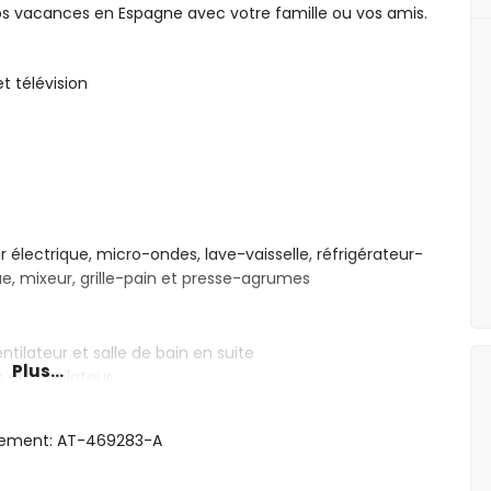
os vacances en Espagne avec votre famille ou vos amis.
t télévision
 électrique, micro-ondes, lave-vaisselle, réfrigérateur-
que, mixeur, grille-pain et presse-agrumes
ntilateur et salle de bain en suite
Plus...
 et ventilateur
 douche, bidet et toilette
e/douche, bidet et toilette
rgement: AT-469283-A