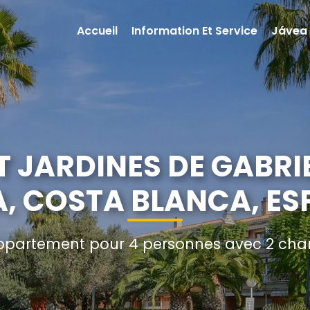
Accueil
Information Et Service
Jávea
 JARDINES DE GABRIE
, COSTA BLANCA, E
partement pour 4 personnes avec 2 cham