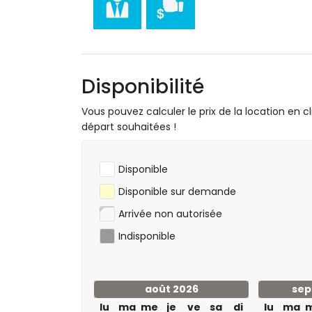
moins de 5 kilomètres de l'appartement)
golf (Club de Golf Jávea) et équitation 
Disponibilité
Vous pouvez calculer le prix de la location en cl
départ souhaitées !
Disponible
Disponible sur demande
Arrivée non autorisée
Indisponible
août 2026
sep
lu
ma
me
je
ve
sa
di
lu
ma