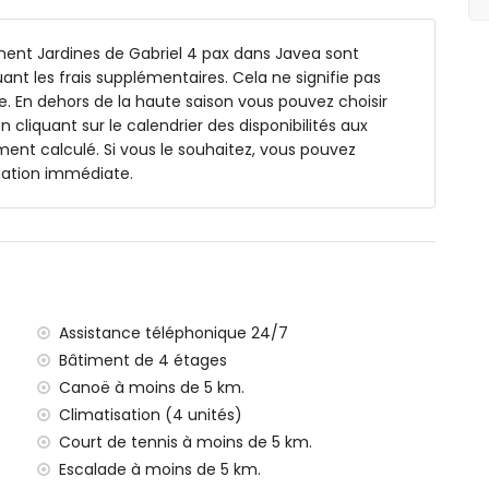
urant 15m x 5m et 2m de profondeur
ment Jardines de Gabriel 4 pax dans Javea sont
luant les frais supplémentaires. Cela ne signifie pas
. En dehors de la haute saison vous pouvez choisir
n cliquant sur le calendrier des disponibilités aux
ent calculé. Si vous le souhaitez, vous pouvez
2 kilomètres de l'appartement)
mation immédiate.
ranée, Jávea (à moins de 1000 mètres de l'appartement)
à moins de 1000 mètres de l'appartement)
 moins de 1000 mètres de l'appartement)
oins de 2 kilomètres de l'appartement)
ns de 100 kilomètres de l'appartement)
ce (> 100 kilomètres)
 mètres
Assistance téléphonique 24/7
utorisés
Bâtiment de 4 étages
ispose d'un ascenseur.
Canoë à moins de 5 km.
amilles avec enfants
Climatisation (4 unités)
 de la location de l'appartement
Court de tennis à moins de 5 km.
Escalade à moins de 5 km.