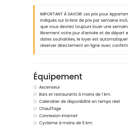
parcelle clôturée
piscine commune en forme de lagon mes
IMPORTANT À SAVOIR: Les prix pour Apparte
jardin commun avec pelouse et arbres
indiqués sur la liste de prix par semaine inc
espace de garage commun
que vous devriez toujours louer une semaine
Informations supplémentaires
librement votre jour d’arrivée et de départ e
dates souhaitées, le loyer est automatiquem
ville la plus proche : Jávea (à moins de 
réserver directement en ligne avec confir
rive ou littoral le plus proche : Méditer
plage la plus proche : La Grava, Jávea (
port le plus proche : Aduanas del Mar (à
parc le plus proche : Montgó, Jávea (à m
aéroport le plus proche : Alicante (à moi
Équipement
deuxième aéroport le plus proche : Valen
transport public à proximité : bus à 1000
Ascenseur
les animaux de compagnie ne sont pas a
Bars et restaurants à moins de 1 km.
L'immeuble où se trouve l'hébergement d
Calendrier de disponibilité en temps réel
L'hébergement est très adapté pour les f
Chauffage
Équipements et services inclus dans le prix
Connexion Internet
Cyclisme à moins de 5 km.
internet (fibre optique)