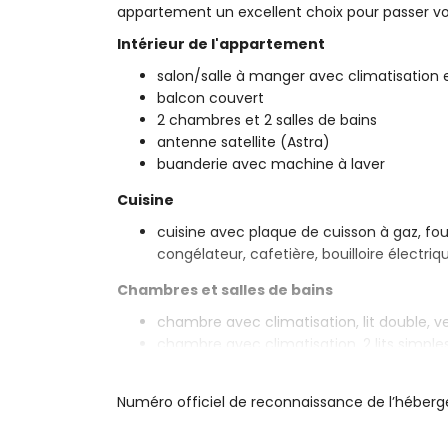
appartement un excellent choix pour passer v
Intérieur de l'appartement
salon/salle à manger avec climatisation e
balcon couvert
2 chambres et 2 salles de bains
antenne satellite (Astra)
buanderie avec machine à laver
Cuisine
cuisine avec plaque de cuisson à gaz, four
congélateur, cafetière, bouilloire électri
Chambres et salles de bains
chambre avec climatisation, lit double, ve
chambre avec climatisation, 2 lits simples
salle de bain en suite avec lavabo simple,
salle de bain avec lavabo simple, baignoir
Numéro officiel de reconnaissance de l’hébe
Extérieur de l'appartement