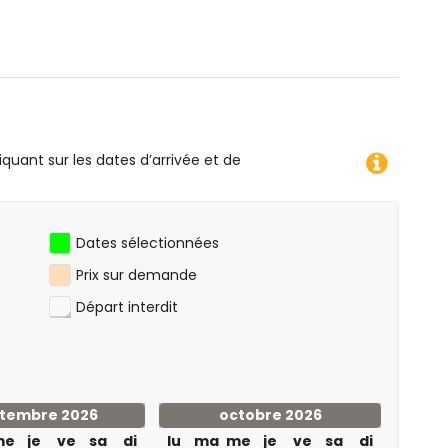
(à moins de 10 kilomètres de l'appartement)
iquant sur les dates d’arrivée et de
Dates sélectionnées
Prix sur demande
Départ interdit
tembre 2026
octobre 2026
me
je
ve
sa
di
lu
ma
me
je
ve
sa
di