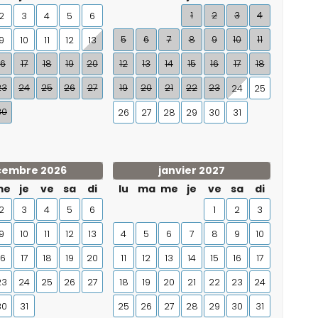
1
2
3
4
2
3
4
5
6
5
6
7
8
9
10
11
9
10
11
12
13
16
17
18
19
20
12
13
14
15
16
17
18
23
24
25
26
27
19
20
21
22
23
24
25
30
26
27
28
29
30
31
cembre 2026
janvier 2027
me
je
ve
sa
di
lu
ma
me
je
ve
sa
di
2
3
4
5
6
1
2
3
9
10
11
12
13
4
5
6
7
8
9
10
16
17
18
19
20
11
12
13
14
15
16
17
23
24
25
26
27
18
19
20
21
22
23
24
30
31
25
26
27
28
29
30
31