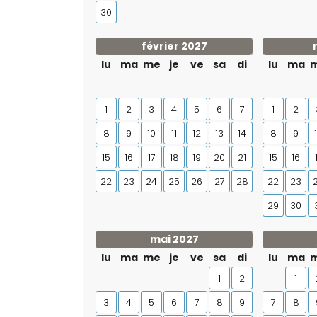
30
février 2027
lu
ma
me
je
ve
sa
di
lu
ma
1
2
3
4
5
6
7
1
2
8
9
10
11
12
13
14
8
9
15
16
17
18
19
20
21
15
16
22
23
24
25
26
27
28
22
23
29
30
mai 2027
lu
ma
me
je
ve
sa
di
lu
ma
1
2
1
3
4
5
6
7
8
9
7
8