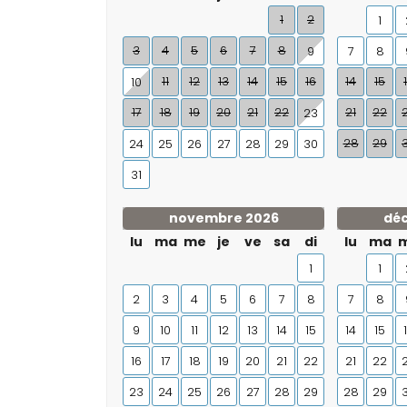
1
2
1
3
4
5
6
7
8
9
7
8
11
12
13
14
15
16
14
15
10
17
18
19
20
21
22
21
22
23
28
29
24
25
26
27
28
29
30
31
novembre 2026
dé
lu
ma
me
je
ve
sa
di
lu
ma
1
1
2
3
4
5
6
7
8
7
8
9
10
11
12
13
14
15
14
15
16
17
18
19
20
21
22
21
22
23
24
25
26
27
28
29
28
29