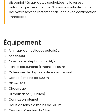
disponibilités aux dates souhaitées, le loyer est
jardin commun avec pelouse et arbres
automatiquement calculé. Si vous le souhaitez, vous
terrasse
pouvez réserver directement en ligne avec confirmation
immédiate.
Plus d'informations
ville la plus proche : Javea (à moins de 2 kilomètres de
l'appartement)
rivière ou côte la plus proche : Méditerranée (à moins de
500 mètres de l'appartement)
Équipement
plage la plus proche : El Arenal, Javea (à moins de 500
mètres de l'appartement)
Animaux domestiques autorisés.
port le plus proche : La Fontana, Javea (à moins de 50
Ascenseur
mètres de l'appartement)
Assistance téléphonique 24/7
parc le plus proche : Montgo (à moins de 4 kilomètres de
l'appartement)
Bars et restaurants à moins de 50 m.
aéroport le plus proche : Alicante (à moins de 100
Calendrier de disponibilité en temps réel
kilomètres de l'appartement)
Canoë à moins de 500 m.
deuxième aéroport le plus proche : Valence (> 100
CD ou DVD
kilomètres)
Chauffage
transports publics à proximité : bus à 100 mètres
Climatisation (3 unités)
animaux de compagnie admis
Connexion Internet
L'immeuble où se trouve l'hébergement dispose d'un
ascenseur.
Court de tennis à moins de 500 m.
L'hébergement est très adapté pour les familles avec
Cyclisme à moins de 5 km.