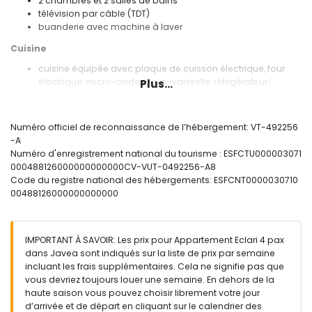
2 chambres et 2 salles de bains
télévision par câble (TDT)
buanderie avec machine à laver
Cuisine
cuisine équipée avec plaque de cuisson électrique, four
électrique, micro-ondes, lave-vaisselle, réfrigérateur-
Plus...
congélateur, cafetière, bouilloire électrique, mixeur, grille-
pain et presse-agrumes
Numéro officiel de reconnaissance de l’hébergement: VT-492256
Chambres et salles de bains
-A
chambre avec air conditionné, lit double (mesurant 190 par
Numéro d'enregistrement national du tourisme : ESFCTU000003071
135 cm), télévision, ventilateur et salle de bains en suite
000488126000000000000CV-VUT-0492256-A8
chambre avec air conditionné, 2 lits simples (mesurant 190
Code du registre national des hébergements: ESFCNT0000030710
par 90 cm) et ventilateur
00488126000000000000
salle de bains en suite avec double lavabo,
baignoire/douche, bidet et toilette
salle de bains avec lavabo simple, douche, bidet et toilette
IMPORTANT À SAVOIR: Les prix pour Appartement Eclari 4 pax
Extérieur de l'appartement
dans Javea sont indiqués sur la liste de prix par semaine
incluant les frais supplémentaires. Cela ne signifie pas que
grand terrain clôturé
vous devriez toujours louer une semaine. En dehors de la
piscine commune en forme de lagon mesurant 12m x 5m et
haute saison vous pouvez choisir librement votre jour
2m de profondeur
d’arrivée et de départ en cliquant sur le calendrier des
piscine pour enfants