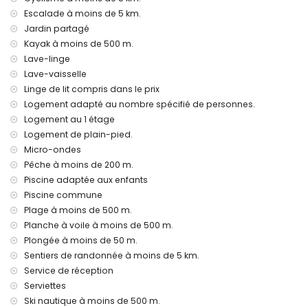
enfants
Escalade à moins de 5 km.
Jardin partagé
Installations et services privés inclus dans le prix de
location
Kayak à moins de 500 m.
Lave-linge
internet (WiFi)
Lave-vaisselle
fer et planche à repasser
linge de lit et serviettes
Linge de lit compris dans le prix
service de réception et service d'urgence 24h/24
Logement adapté au nombre spécifié de personnes.
chauffage de l'air et climatisation
Logement au 1 étage
Logement de plain-pied.
Installations / services communs
Micro-ondes
zone de fitness et court de paddle
Pêche à moins de 200 m.
installations de bien-être
Piscine adaptée aux enfants
Installations et services privés avec supplément
Piscine commune
service d'aéroport
Plage à moins de 500 m.
lit supplémentaire et lit/berceau pour enfant (sur demande)
Planche à voile à moins de 500 m.
Plongée à moins de 50 m.
Activités de divertissement et de loisirs pour vos vacances
Sentiers de randonnée à moins de 5 km.
à Javea, Costa Blanca
Service de réception
discothèque, bar, promenade (El Arenal et Javea) (à moins
Serviettes
de 500 mètres de la maison)
Ski nautique à moins de 500 m.
cinéma et théâtre (à moins de 5 kilomètres de la maison)