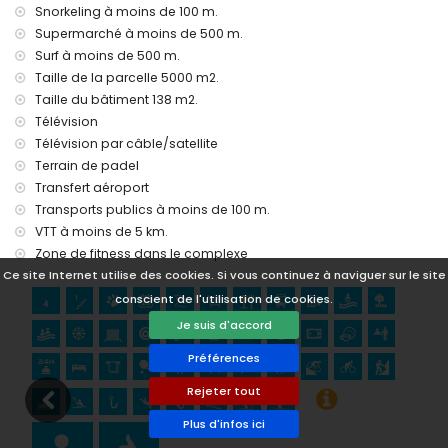
Snorkeling à moins de 100 m.
Sites et culture à Javea, Costa Blanca
Supermarché à moins de 500 m.
musée (Historico de Javea), église (Virgen del Loreto),
Surf à moins de 500 m.
monument (Pueblo de Javea), bâtiment architectural
Taille de la parcelle 5000 m2.
(Historico de Javea) et lieu historique (Pueblo de Javea) (à
Taille du bâtiment 138 m2.
moins de 5 kilomètres de l'hébergement)
Télévision
ruine (Molinos del Viento et Javea) (à moins de 10
Télévision par câble/satellite
kilomètres de l'hébergement)
Terrain de padel
château (Portal de la Villa et Denia) (à moins de 25
kilomètres de l'hébergement)
Transfert aéroport
Transports publics à moins de 100 m.
Sports
VTT à moins de 5 km.
tennis, canoë, kayak, pêche, plongée, snorkeling, surf,
Zone de fitness dans le complexe
planche à voile et ski nautique (à moins de 1000 mètres de
Ce site Internet utilise des cookies. Si vous continuez à naviguer sur le site
l'appartement)
conscient de l'utilisation de cookies.
randonnée, VTT, cyclisme et escalade (à moins de 5
kilomètres de l'appartement)
Je suis d'accord
golf (Club de Golf, Javea) et équitation (à moins de 10
Préférences
kilomètres de l'appartement)
Rejeter tout
Plus d'infos ici