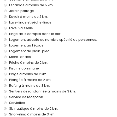
linge de lit et serviettes
Escalade à moins de 5 km.
service de réception et service d'urgence 24h/24
Jardin partagé
chauffage central et climatisation
Kayak à moins de 2 km.
Installations et services à supplément
Lave-linge et sèche-linge
Lave-vaisselle
service d'aéroport
Linge de lit compris dans le prix
lit supplémentaire et lit bébé (sur demande)
Logement adapté au nombre spécifié de personnes.
Divertissements et activités de loisirs pour vos vacances à
Logement au 1 étage
Jávea, Costa Blanca
Logement de plain-pied.
cinéma, discothèque, club de nuit, bar, promenade (El
Micro-ondes
Arenal et Jávea) (à moins de 5 kilomètres de la maison)
Pêche à moins de 2 km.
Sites et culture à Jávea, Costa Blanca
Piscine commune
Plage à moins de 2 km.
musée (Histórico de Jávea), église (San Bartolomé, Pueblo,
Plongée à moins de 2 km.
Jávea), ruine (Pueblo de Jávea, Jávea), monument (Pueblo
Rafting à moins de 3 km.
de Jávea, Jávea), bâtiment architectural (Pueblo de Jávea,
Jávea), lieu historique (Pueblo de Jávea et Jávea) (à moins
Sentiers de randonnée à moins de 3 km.
de 5 kilomètres du logement)
Service de réception
château (Castillo de Denia et Denia) (à moins de 25
Serviettes
kilomètres du logement)
Ski nautique à moins de 2 km.
Sports
Snorkeling à moins de 3 km.