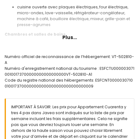
cuisine ouverte avec plaques électriques, four électrique,
micro-ondes, lave-vaisselle, réfrigérateur-congélateur,
machine à café, bouilloire électrique, mixeur, grille-pain et
presse-agrumes
Chambres et salles de bains
Plus...
chambre avec climatisation, lit double et salle de bain en
suite
chambre avec lit double
Numéro officiel de reconnaissance de l’hébergement: VT-502810-
salle de bain en suite avec lavabo simple, douche et
A
toilettes
Numéro d'enregistrement national du tourisme : ESFCTU000003071
salle de bain avec lavabo simple, douche et toilettes
00100173700000000000000000VT-502810-A1
Code du registre national des hébergements: ESFCNT0000030710
Extérieur de l'appartement
0100173700000000000000000000000000009
terrain grand et clôturé
piscine commune en forme de lagon mesurant 10m x 5m et
2m de profondeur
IMPORTANT À SAVOIR: Les prix pour Appartement Cuarenta y
jardin commun avec des arbres
tres 4 pax dans Javea sont indiqués sur la liste de prix par
terrasse couverte
semaine incluant les frais supplémentaires. Cela ne signifie
espace de repos extérieur et espace à manger extérieur
pas que vous devriez toujours louer une semaine. En
dehors de la haute saison vous pouvez choisir librement
Plus d'informations
votre jour d’arrivée et de départ en cliquant sur le calendrier