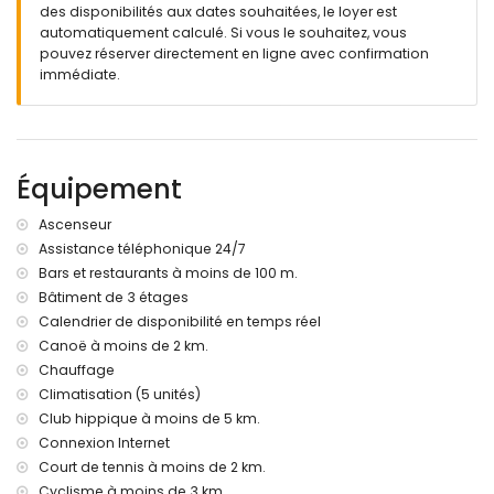
ville la plus proche : Jávea (à moins de 500 mètres de
des disponibilités aux dates souhaitées, le loyer est
l'appartement)
automatiquement calculé. Si vous le souhaitez, vous
rivière ou bord de rive le plus proche : Méditerranée, Jávea
pouvez réserver directement en ligne avec confirmation
(à moins de 2 kilomètres de l'appartement)
immédiate.
plage la plus proche : La Grava, Puerto, Jávea (à moins de 2
kilomètres de l'appartement)
port le plus proche : Puerto de Jávea (à moins de 2
kilomètres de l'appartement)
parc le plus proche : Parque Natural del Montgó (à moins
Équipement
de 3 kilomètres de l'appartement)
aéroport le plus proche : Alicante (à moins de 100
Ascenseur
kilomètres de l'appartement)
Assistance téléphonique 24/7
deuxième aéroport le plus proche : Valence (> 100
Bars et restaurants à moins de 100 m.
kilomètres)
transports en commun à proximité : bus à 200 mètres
Bâtiment de 3 étages
les animaux domestiques ne sont pas admis
Calendrier de disponibilité en temps réel
Le bâtiment où se trouve le logement est équipé d'un
Canoë à moins de 2 km.
ascenseur.
Chauffage
Le logement est très adapté pour les familles avec enfants
Climatisation (5 unités)
Installations et services inclus dans le prix de location de
Club hippique à moins de 5 km.
l'appartement
Connexion Internet
Court de tennis à moins de 2 km.
internet (WiFi)
fer et planche à repasser
Cyclisme à moins de 3 km.