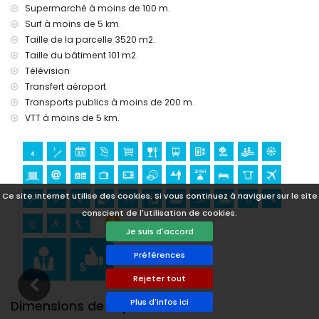
Supermarché à moins de 100 m.
tennis, équitation, randonnée, VTT, cyclisme, escalade,
Surf à moins de 5 km.
canoë, kayak, rafting, pêche, plongée, snorkeling, surf et ski
nautique (à moins de 5 kilomètres de l'appartement)
Taille de la parcelle 3520 m2.
golf (Club de Golf Jávea) et planche à voile (à moins de 10
Taille du bâtiment 101 m2.
kilomètres de l'appartement)
Télévision
Transfert aéroport
Transports publics à moins de 200 m.
VTT à moins de 5 km.
Ce site Internet utilise des cookies. Si vous continuez à naviguer sur le site
conscient de l'utilisation de cookies.
Je suis d'accord
Préférences
Rejeter tout
Plus d'infos ici
Dimensions de la piscine