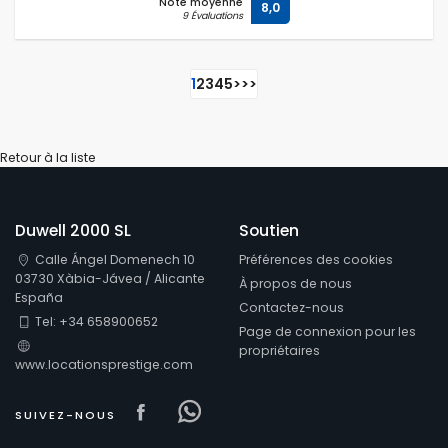
Note moyenne
8,0
9 Évaluations
1
2
3
4
5
>
>>
Retour à la liste
Duwell 2000 SL
Soutien
Calle Ángel Domenech 10
Préférences des cookies
03730 Xàbia-Jávea / Alicante
À propos de nous
España
Contactez-nous
Tel: +34 658900652
Page de connexion pour les
propriétaires
www.locationsprestige.com
Visit our Facebook page
Visit our Facebowhatsappo
SUIVEZ-NOUS