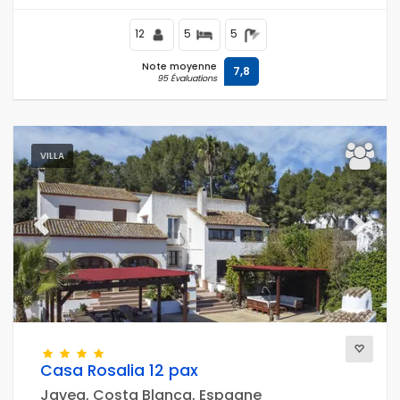
Mediterráneo de Jávea.
12
5
5
Note moyenne
7,8
95 Évaluations
VILLA
Previous
Next
Casa Rosalia 12 pax
Javea, Costa Blanca, Espagne