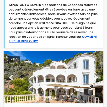
IMPORTANT À SAVOIR ! Les maisons de vacances trouvées
peuvent généralement être réservées en ligne avec une
confirmation immédiate, mais si vous avez besoin de plus
de temps pour vous décider, vous pouvez également
prendre une option d'attente GRATUITE. Cela signifie que
nous garderons le logement pour vous pendant 3 jours.
Type d'hébergement
Pour plus d'informations sur la manière de réserver une
location de vacances en ligne, rendez-vous sur
COMMENT
PUIS-JE RÉSERVER?
Personnes
Chambres
VILLA
Salles de bain
Previous
Next
Services populaires