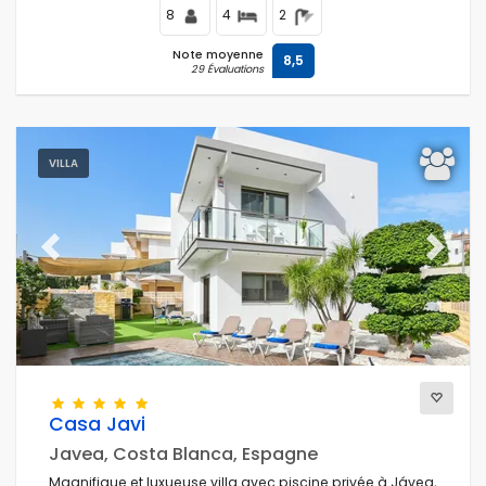
8
4
2
Note moyenne
8,5
29 Évaluations
VILLA
Previous
Next
Casa Javi
Javea, Costa Blanca, Espagne
Magnifique et luxueuse villa avec piscine privée à Jávea,