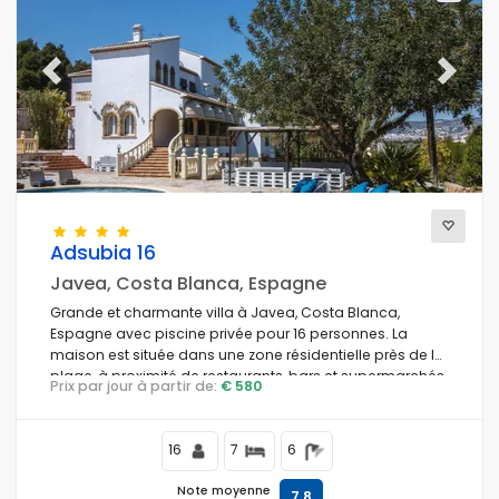
Previous
Next
Adsubia 16
Javea, Costa Blanca, Espagne
Grande et charmante villa à Javea, Costa Blanca,
Espagne avec piscine privée pour 16 personnes. La
maison est située dans une zone résidentielle près de la
plage, à proximité de restaurants, bars et supermarchés,
Prix par jour à partir de:
€ 580
à 1 km de la plage El Arenal, Javea et à 1 km de la mer
Méditerranée, Javea.
16
7
6
Note moyenne
7,8