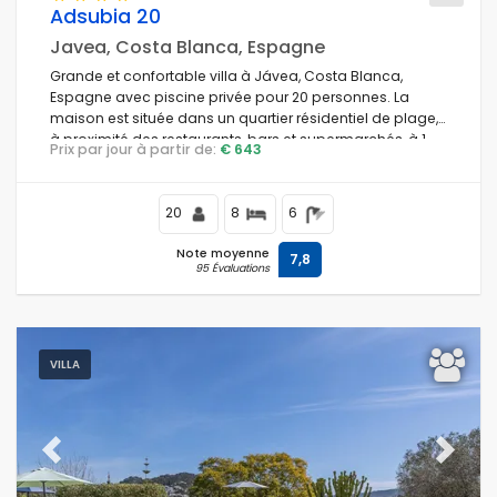
Adsubia 20
Javea, Costa Blanca, Espagne
Grande et confortable villa à Jávea, Costa Blanca,
Espagne avec piscine privée pour 20 personnes. La
maison est située dans un quartier résidentiel de plage,
à proximité des restaurants, bars et supermarchés, à 1
Prix par jour à partir de:
€ 643
km de la plage El Arenal, Jávea, et à 1 km de la mer
Méditerranée, Jávea.
20
8
6
Note moyenne
7,8
95 Évaluations
VILLA
Previous
Next