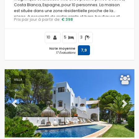
Costa Blanca, Espagne, pour 10 personnes. La maison
est située dans une zone résidentielle proche de la
plage, à proximité de restaurants et bars, boutiques et
Prix par jour à partir de:
€ 398
supermarchés, à 100 mètres de la plage El Arenal à
Jávea et à 0,1 km de la Méditerranée, Jávea.
10
5
3
Note moyenne
7,9
17 Évaluations
VILLA
Previous
Next