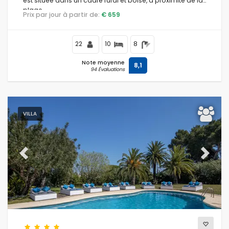
est située dans un cadre rural et boisé, à proximité de la
plage.
Prix par jour à partir de:
€ 659
22
10
8
Note moyenne
8,1
94 Évaluations
VILLA
Previous
Next