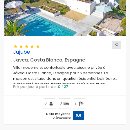
Previous
Next
Jujube
Javea, Costa Blanca, Espagne
Villa moderne et confortable avec piscine privée à
Jávea, Costa Blanca, Espagne pour 6 personnes. La
maison est située dans un quartier résidentiel balnéaire,
à proximité de restaurants et bars, et d'un court de
Prix par jour à partir de:
€ 427
tennis, à 1 km de la plage La Caleta de Dins, Jávea, et à 1
km du Mediterráneo, Jávea.
6
3
2
Note moyenne
9,6
3 Évaluations