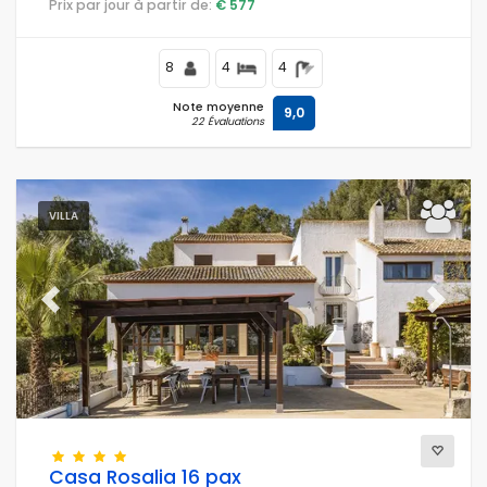
Prix par jour à partir de:
€ 577
8
4
4
Note moyenne
9,0
22 Évaluations
VILLA
Previous
Next
Casa Rosalia 16 pax