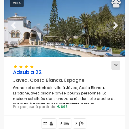
VILLA
Previous
Next
Adsubia 22
Javea, Costa Blanca, Espagne
Grande et confortable villa à Jávea, Costa Blanca,
Espagne, avec piscine privée pour 22 personnes. La
maison est située dans une zone résidentielle proche de
la plage, à proximité des restaurants, bars et
Prix par jour à partir de:
€ 696
supermarchés, à 1 km de la plage El Arenal, Jávea, et à 1
km de la Méditerranée, Jávea.
22
8
6