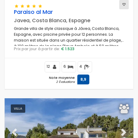
Paraiso al Mar
Javea, Costa Blanca, Espagne
Conditions
Grande villa de style classique à Jávea, Costa Blanca,
Espagne, avec piscine privée pour 12 personnes. La
maison est située dans un quartier résidentiel de plage,
à 100 mètres de la plage Playa Ambolo et à 50 mètres
Prix par jour à partir de:
€ 1.523
Options
du Mediterráneo, Jávea.
12
6
4
Distances
Note moyenne
8,9
2 Évaluations
Confort
VILLA
Prestations de service
Previous
Next