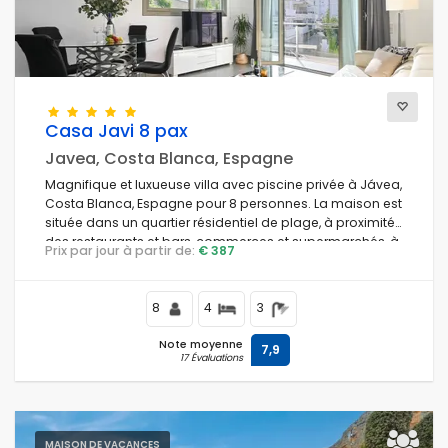
Casa Javi 8 pax
Javea, Costa Blanca, Espagne
Magnifique et luxueuse villa avec piscine privée à Jávea,
Costa Blanca, Espagne pour 8 personnes. La maison est
située dans un quartier résidentiel de plage, à proximité
des restaurants et bars, commerces et supermarchés, à
Prix par jour à partir de:
€ 387
100 m de la plage El Arenal, Jávea et à 0,1 km de la mer
Méditerranée, Jávea.
8
4
3
Note moyenne
7,9
17 Évaluations
MAISON DE VACANCES