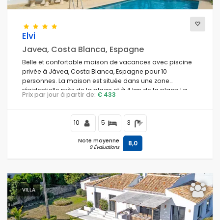
Elvi
Javea, Costa Blanca, Espagne
Belle et confortable maison de vacances avec piscine
privée à Jávea, Costa Blanca, Espagne pour 10
personnes. La maison est située dans une zone
résidentielle près de la plage et à 4 km de la plage La
Prix par jour à partir de:
€ 433
Grava, Jávea.
10
5
3
Note moyenne
8,0
9 Évaluations
VILLA