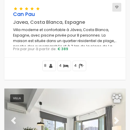
Can Pau
Javea, Costa Blanca, Espagne
Villa moderne et confortable à Jávea, Costa Blanca,
Espagne, avec piscine privée pour 8 personnes. La
maison est située dans un quartier résidentiel de plage,
proche des supermarchés et à 3 km de la plage de La
Prix par jour à partir de:
€ 389
Granadella, Jávea.
8
4
4
VILLA
Previous
Next