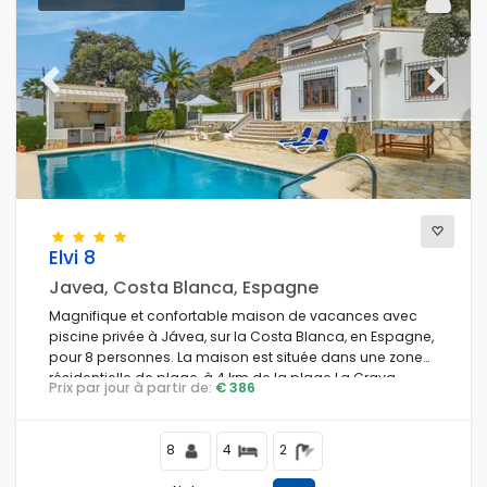
Previous
Next
Elvi 8
Javea, Costa Blanca, Espagne
Magnifique et confortable maison de vacances avec
piscine privée à Jávea, sur la Costa Blanca, en Espagne,
pour 8 personnes. La maison est située dans une zone
résidentielle de plage, à 4 km de la plage La Grava,
Prix par jour à partir de:
€ 386
Jávea.
8
4
2