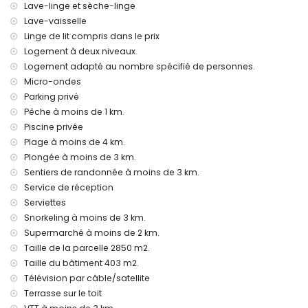
les animaux domestiques ne sont pas admis
Lave-linge et sèche-linge
l'hébergement est très adapté pour les familles avec
Lave-vaisselle
enfants
Linge de lit compris dans le prix
Équipements et services inclus dans le prix de location de la
Logement à deux niveaux.
villa
Logement adapté au nombre spécifié de personnes.
Micro-ondes
internet (fibre optique)
Parking privé
fer et planche à repasser
linge de lit et serviettes
Pêche à moins de 1 km.
service de réception et service d'urgence 24 heures sur 24
Piscine privée
chauffage par le sol et air conditionné
Plage à moins de 4 km.
Plongée à moins de 3 km.
Équipements et services avec supplément
Sentiers de randonnée à moins de 3 km.
lit supplémentaire et lit/cot pour enfant (sur demande)
Service de réception
Divertissement et activités de loisirs pour vos vacances à
Serviettes
Denia, Costa Blanca
Snorkeling à moins de 3 km.
théâtre, bar et promenade (Explanada Cervantes) (à moins
Supermarché à moins de 2 km.
de 1000 mètres de la maison)
Taille de la parcelle 2850 m2.
cinéma, discothèque et boîte de nuit (à moins de 5
Taille du bâtiment 403 m2.
kilomètres de la maison)
Télévision par câble/satellite
Sites et culture à Denia, Costa Blanca
Terrasse sur le toit