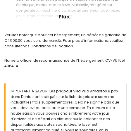
électrique, micro-ondes, lave-vaisselle, réfrigérateur-
congélateur, machine à café, bouilloire électrique, mixeur,
grille-pain et presse-agrumes
Plus...
Chambres et salles de bains
chambre avec air conditionné, lit double, télévision et salle
Veuillez noter que pour cet hébergement, un dépôt de garantie de
de bain en suite
€ 1.500,00 vous sera demandé. Pour plus d’informations, veuillez
2 chambres avec air conditionné, chacune avec lit double
consulter nos Conditions de location.
et salle de bain en suite
chambre avec air conditionné, 2 lits simples et salle de bain
Numéro officiel de reconnaissance de l’hébergement: CV-VUT051
en suite
4964-A
salle de bain en suite avec double lavabo, baignoire,
douche, bidet, toilette et sèche-cheveux
salle de bain en suite avec double lavabo, douche, bidet,
toilette et sèche-cheveux
2 salles de bain en suite, chacune avec lavabo simple,
IMPORTANT À SAVOIR: Les prix pour Villa Villa Amantos 8 pax
douche, toilette et sèche-cheveux
dans Denia sont indiqués sur la liste de prix par semaine
salle de bain avec double lavabo, douche, toilette et
incluant les frais supplémentaires. Cela ne signifie pas que
sèche-cheveux
vous devriez toujours louer une semaine. En dehors de la
haute saison vous pouvez choisir librement votre jour
Extérieur de la villa
d’arrivée et de départ en cliquant sur le calendrier des
grand terrain clos
disponibilités aux dates souhaitées, le loyer est
piscine privée mesurant 10m x 5m et 2m de profondeur
automatiquement calculé. Si vous le souhaitez, vous