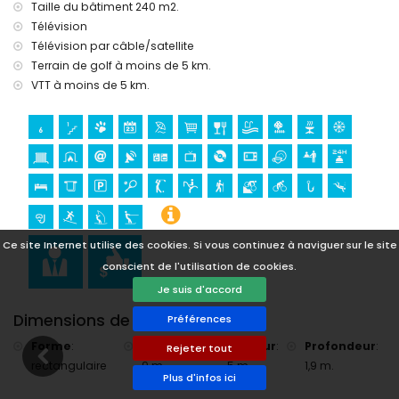
Taille du bâtiment 240 m2.
église, château (Portal de la Vila, Denia), ruine et lieu
Télévision
historique (à moins de 5 kilomètres de l'hébergement)
Télévision par câble/satellite
Sports
Terrain de golf à moins de 5 km.
tennis et cyclisme (à moins de 1000 mètres de la villa)
VTT à moins de 5 km.
golf, équitation, randonnée, VTT, pêche, plongée, snorkeling,
surf, planche à voile et ski nautique (à moins de 5
kilomètres de la villa)
Ce site Internet utilise des cookies. Si vous continuez à naviguer sur le site
conscient de l'utilisation de cookies.
Je suis d'accord
Dimensions de la piscine
Préférences
Forme
:
Longueur
:
Largeur
:
Profondeur
:
Rejeter tout
rectangulaire
9 m.
5 m.
1,9 m.
Plus d'infos ici