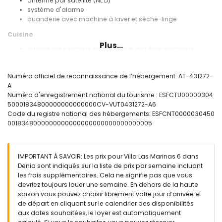
antenne par satellite (NL D)
système d'alarme
buanderie avec machine à laver et sèche-linge
Cuisine
Plus...
cuisine avec plaque de cuisson à gaz, four électrique,
micro-ondes, lave-vaisselle, réfrigérateur, machine à café,
bouilloire électrique et grille-pain
Numéro officiel de reconnaissance de l’hébergement: AT-431272-
Chambres et salles de bains
A
Numéro d'enregistrement national du tourisme : ESFCTU00000304
chambre avec climatisation, lit king size, télévision et salle
50001834800000000000000CV-VUT0431272-A6
de bains en suite
Code du registre national des hébergements: ESFCNT0000030450
chambre avec climatisation, lit double et salle de bains en
0018348000000000000000000000000000005
suite
chambre avec climatisation, lit double
salle de bains en suite avec double lavabo, baignoire,
douche, toilettes et sèche-cheveux
IMPORTANT À SAVOIR: Les prix pour Villa Las Marinas 6 dans
salle de bains en suite avec lavabo simple, douche et
Denia sont indiqués sur la liste de prix par semaine incluant
toilettes
les frais supplémentaires. Cela ne signifie pas que vous
salle de bains avec double lavabo, douche et toilettes
devriez toujours louer une semaine. En dehors de la haute
saison vous pouvez choisir librement votre jour d’arrivée et
Extérieur de la villa
de départ en cliquant sur le calendrier des disponibilités
grand terrain clôturé
aux dates souhaitées, le loyer est automatiquement
piscine privée mesurant 9 m x 5 m et 1,9 m de profondeur