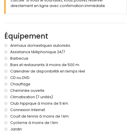
calculé. Si vous le souhaitez, vous pouvez réserver
magnifique jardin avec pelouse, gravier, arbres et mobilier
directement en ligne avec confirmation immédiate.
de jardin avec transats
3 terrasses, dont 1 couverte
barbecue
coin salon extérieur et coin repas extérieur
2 places de parking privées
Équipement
Plus d'informations
Animaux domestiques autorisés.
ville la plus proche : Denia (à moins de 5 kilomètres de la
Assistance téléphonique 24/7
villa)
Barbecue
rivière ou bord de mer le plus proche : Méditerranée, Denia
Bars et restaurants à moins de 500 m.
(à moins de 500 mètres de la villa)
Calendrier de disponibilité en temps réel
plage la plus proche : Las Marinas, Denia (à moins de 500
CD ou DVD
mètres de la villa)
Chauffage
port le plus proche : Marina de Denia (à moins de 5
kilomètres de la villa)
Cheminée ouverte
parc le plus proche : Montgo, Denia (à moins de 5
Climatisation (7 unités)
kilomètres de la villa)
Club hippique à moins de 5 km.
aéroport le plus proche : Alicante (à moins de 100
Connexion Internet
kilomètres de la villa)
Court de tennis à moins de 1 km.
deuxième aéroport le plus proche : Valence (> 100
Cyclisme à moins de 1 km.
kilomètres)
transports publics à proximité : train à moins de 50
Jardin