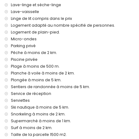
kilomètres
Lave-linge et sèche-linge
animaux domestiques admis
Lave-vaisselle
L'hébergement est très adapté pour les familles avec
Linge de lit compris dans le prix
enfants
Logement adapté au nombre spécifié de personnes.
Équipements et services inclus dans le prix de location de la
Logement de plain-pied.
villa
Micro-ondes
internet (WiFi)
Parking privé
fer et planche à repasser
Pêche à moins de 2 km.
linge de lit et serviettes
Piscine privée
service de réception et service d'urgence 24 heures
Plage à moins de 500 m.
chauffage central et climatisation
Planche à voile à moins de 2 km.
Équipements et services à supplément
Plongée à moins de 5 km.
Sentiers de randonnée à moins de 5 km.
lit supplémentaire et lits/berceaux pour enfants (sur
Service de réception
demande)
Serviettes
Divertissements et activités de loisirs pour vos vacances à
Ski nautique à moins de 5 km.
Denia, Costa Blanca
Snorkeling à moins de 2 km.
discothèque, boîte de nuit, bar et promenade (à moins de 5
Supermarché à moins de 1 km.
kilomètres de la maison)
Surf à moins de 2 km.
Sites et culture à Denia, Costa Blanca
Taille de la parcelle 1500 m2.