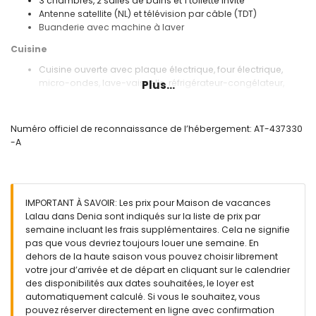
3 chambres, 2 salles de bains et 1 toilette invité
Antenne satellite (NL) et télévision par câble (TDT)
Buanderie avec machine à laver
Cuisine
Cuisine ouverte avec plaque électrique, four électrique,
micro-ondes, lave-vaisselle, réfrigérateur-congélateur,
Plus...
machine à café, bouilloire électrique, mixeur, grille-pain et
presse-agrumes
Numéro officiel de reconnaissance de l’hébergement: AT-437330
Chambres et salles de bains
-A
2 chambres climatisées, chacune avec lit double et salle
de bains en suite
Chambre avec climatisation et 2 lits simples
Salle de bains en suite avec lavabo simple, douche et
IMPORTANT À SAVOIR: Les prix pour Maison de vacances
toilette
Lalau dans Denia sont indiqués sur la liste de prix par
Salle de bains avec lavabo simple, douche et toilette
semaine incluant les frais supplémentaires. Cela ne signifie
Extérieur de cette maison de vacances
pas que vous devriez toujours louer une semaine. En
dehors de la haute saison vous pouvez choisir librement
Grand terrain clôturé
votre jour d’arrivée et de départ en cliquant sur le calendrier
Piscine privée mesurant 10m x 5m et 1,5m de profondeur
des disponibilités aux dates souhaitées, le loyer est
Beau jardin arboré avec meubles de jardin et chaises
automatiquement calculé. Si vous le souhaitez, vous
longues
pouvez réserver directement en ligne avec confirmation
2 terrasses, dont 1 couverte