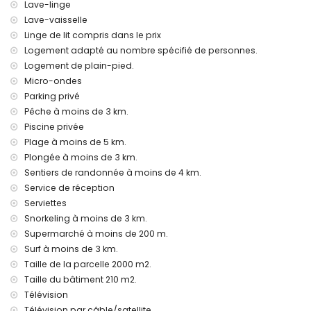
Lave-linge
Équipements et services inclus dans le prix de location de
Lave-vaisselle
cette maison de vacances
Linge de lit compris dans le prix
Internet (WiFi)
Logement adapté au nombre spécifié de personnes.
Fer et planche à repasser
Logement de plain-pied.
Literie et serviettes
Micro-ondes
Service de réception et service d'urgence 24h/24
Parking privé
Baby-foot
Pêche à moins de 3 km.
Climatisation
Piscine privée
Équipements et services avec supplément
Plage à moins de 5 km.
Service aéroport
Plongée à moins de 3 km.
Lit supplémentaire et lit/couchage pour enfants (sur
Sentiers de randonnée à moins de 4 km.
demande)
Service de réception
Serviettes
Divertissements et activités de loisirs pour vos vacances à
Denia, Costa Blanca
Snorkeling à moins de 3 km.
Supermarché à moins de 200 m.
Cinéma, théâtre, discothèque, bar et promenade (Denia) (à
Surf à moins de 3 km.
moins de 5 kilomètres de la maison)
Taille de la parcelle 2000 m2.
Sites et culture à Denia, Costa Blanca
Taille du bâtiment 210 m2.
Château (Portal de la Vila, Denia), ruine (Moulins à vent,
Télévision
Denia), monument (Denia Historique), bâtiment architectural
Télévision par câble/satellite