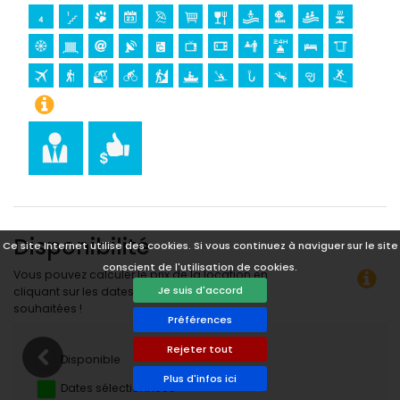
plongée, snorkeling et surf (à moins de 5 kilomètres de
l'appartement)
tennis, golf (La Sella Golf) et équitation (à moins de 10
kilomètres de l'appartement)
Disponibilité
Ce site Internet utilise des cookies. Si vous continuez à naviguer sur le site
conscient de l'utilisation de cookies.
Vous pouvez calculer le prix de la location en
Je suis d'accord
cliquant sur les dates d’arrivée et de départ
souhaitées !
Préférences
Rejeter tout
Disponible
Plus d'infos ici
Dates sélectionnées