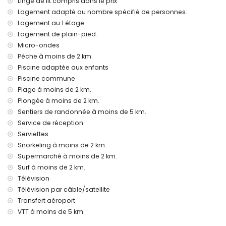
Linge de lit compris dans le prix
service de réception et service d'urgence 24 heures sur 24
Logement adapté au nombre spécifié de personnes.
chauffage par air et climatisation
Logement au 1 étage
Installations et services à supplément
Logement de plain-pied.
service aéroport
Micro-ondes
lit supplémentaire et lit/berceau pour enfant (sur demande)
Pêche à moins de 2 km.
Piscine adaptée aux enfants
Divertissements et activités de loisirs pour vos vacances à
Denia, Costa Blanca
Piscine commune
Plage à moins de 2 km.
bar et promenade (Puerto Deportivo) (à moins de 1000
Plongée à moins de 2 km.
mètres de la maison)
théâtre et discothèque (à moins de 5 kilomètres de la
Sentiers de randonnée à moins de 5 km.
maison)
Service de réception
Serviettes
Lieux d'intérêt et culture à Denia, Costa Blanca
Snorkeling à moins de 2 km.
musée (Museo Arqueológico de Denia), église (Sant Antoni
Supermarché à moins de 2 km.
de Pádua), château (Castillo de Denia), ruine (Torre del
Surf à moins de 2 km.
Gerro), monument (Playmobil Denia), bâtiment architectural
Télévision
(Ayuntamiento de Denia) et lieu historique (Túnel del
Télévision par câble/satellite
Castillo) (à moins de 5 kilomètres de l'hébergement)
Transfert aéroport
Sports
VTT à moins de 5 km.
randonnée, VTT, cyclisme, escalade, canoë, kayak, pêche,