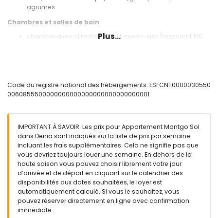
agrumes
Chambres et salles de bain
Plus...
chambre avec climatisation, lit queen-size (mesurant 190
par 150 cm) et ventilateur
chambre avec climatisation, 2 lits simples (mesurant 190
par 90 cm) et ventilateur
salle de bain avec lavabo simple, combinaison
baignoire/douche et toilette
Code du registre national des hébergements: ESFCNT0000030550
0060855500000000000000000000000000001
Extérieur de l'appartement
terrain clôturé
piscine commune mesurant 10 m x 5 m et 2 m de
IMPORTANT À SAVOIR: Les prix pour Appartement Montgo Sol
profondeur
dans Denia sont indiqués sur la liste de prix par semaine
piscine pour enfants
incluant les frais supplémentaires. Cela ne signifie pas que
jardin commun arboré
vous devriez toujours louer une semaine. En dehors de la
terrasse
haute saison vous pouvez choisir librement votre jour
barbecue
d’arrivée et de départ en cliquant sur le calendrier des
douche extérieure
disponibilités aux dates souhaitées, le loyer est
coin salon extérieur et coin repas extérieur
automatiquement calculé. Si vous le souhaitez, vous
espace de stationnement commun
pouvez réserver directement en ligne avec confirmation
immédiate.
Informations supplémentaires