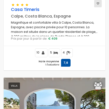
Casa Timeris
Calpe, Costa Blanca, Espagne
Conditions
Magnifique et confortable villa à Calpe, Costa Blanca,
Espagne, avec piscine privée pour 10 personnes. La
maison est située dans un quartier résidentiel de plage,
à 200 mètres de la plage de Puerto Blanco et à 200
Prix par jour à partir de:
€ 409
Options
mètres de la mer Méditerranée.
10
5
4
Distances
Note moyenne
7,6
1 Évaluations
Confort
VILLA
Prestations de service
Previous
Next