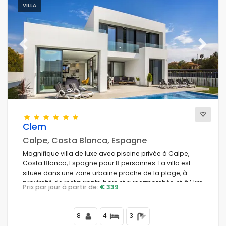
VILLA
Previous
Next
Clem
Calpe, Costa Blanca, Espagne
Magnifique villa de luxe avec piscine privée à Calpe,
Costa Blanca, Espagne pour 8 personnes. La villa est
située dans une zone urbaine proche de la plage, à
proximité de restaurants, bars et supermarchés, et à 1 km
Prix par jour à partir de:
€ 339
de la plage.
8
4
3