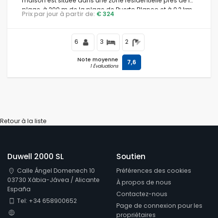
maison est située dans une zone résidentielle près de la
plage, à 200 m de la plage de Puerto Blanco et à 0,2 km
Prix par jour à partir de:
€ 324
de la Méditerranée.
6
3
2
Note moyenne
7,6
1 Évaluations
Retour à la liste
Duwell 2000 SL
Soutien
Calle Ángel Domenech 10
Préférences des cookies
03730 Xàbia-Jávea / Alicante
À propos de nous
España
Contactez-nous
Tel: +34 658900652
Page de connexion pour les
propriétaires