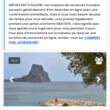
IMPORTANT À SAVOIR ! Les maisons de vacances trouvées
peuvent généralement être réservées en ligne avec une
confirmation immédiate, mais si vous avez besoin de plus
de temps pour vous décider, vous pouvez également
prendre une option d'attente GRATUITE. Cela signifie que
nous garderons le logement pour vous pendant 3 jours.
Type d'hébergement
Pour plus d'informations sur la manière de réserver une
location de vacances en ligne, rendez-vous sur
COMMENT
PUIS-JE RÉSERVER?
Personnes
Chambres
VILLA
Salles de bain
Previous
Next
Services populaires