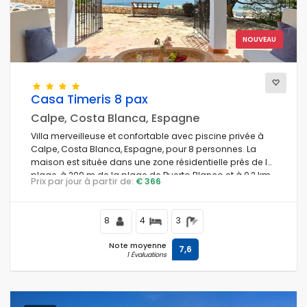
Vues
NOUVEAU
Catégories supplémentaires
Casa Timeris 8 pax
Calpe, Costa Blanca, Espagne
Villa merveilleuse et confortable avec piscine privée à
Calpe, Costa Blanca, Espagne, pour 8 personnes. La
maison est située dans une zone résidentielle près de la
plage, à 200 m de la plage de Puerto Blanco et à 0,2 km
Prix par jour à partir de:
€ 366
de la mer Méditerranée.
8
4
3
Note moyenne
7,6
1 Évaluations