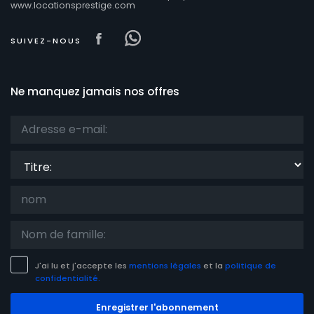
www.locationsprestige.com
Visit our Facebook page
Visit our Facebowhatsappo
SUIVEZ-NOUS
Ne manquez jamais nos offres
Titre:
J'ai lu et j'accepte les
mentions légales
et la
politique de
confidentialité.
Enregistrer l'abonnement