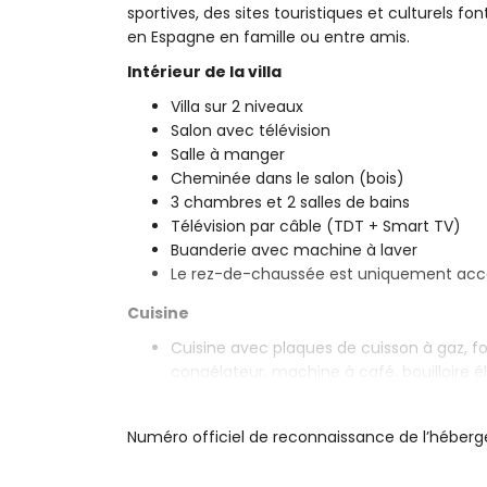
sportives, des sites touristiques et culturels fo
en Espagne en famille ou entre amis.
Intérieur de la villa
Villa sur 2 niveaux
Salon avec télévision
Salle à manger
Cheminée dans le salon (bois)
3 chambres et 2 salles de bains
Télévision par câble (TDT + Smart TV)
Buanderie avec machine à laver
Le rez-de-chaussée est uniquement access
Cuisine
Cuisine avec plaques de cuisson à gaz, fo
congélateur, machine à café, bouilloire é
Chambres et salles de bains
Numéro officiel de reconnaissance de l’héb
Chambre avec climatisation, lit double et 
Chambre avec climatisation et lit double