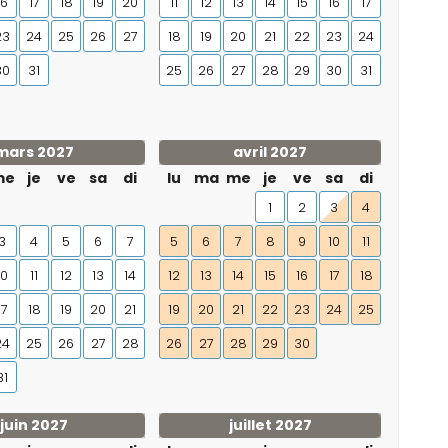
16
17
18
19
20
11
12
13
14
15
16
17
23
24
25
26
27
18
19
20
21
22
23
24
30
31
25
26
27
28
29
30
31
mars 2027
avril 2027
me
je
ve
sa
di
lu
ma
me
je
ve
sa
di
1
2
3
4
3
4
5
6
7
5
6
7
8
9
10
11
10
11
12
13
14
12
13
14
15
16
17
18
17
18
19
20
21
19
20
21
22
23
24
25
24
25
26
27
28
26
27
28
29
30
31
juin 2027
juillet 2027