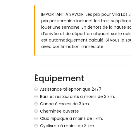
Chambre avec 2 lits simples (mesurant 1
Salle de bain en suite avec lavabo simple
IMPORTANT À SAVOIR: Les prix pour Villa Los L
Salle de bain avec lavabo simple, douche 
prix par semaine incluant les frais suppléme
Extérieur de la villa
louer une semaine. En dehors de la haute sa
d’arrivée et de départ en cliquant sur le cal
Piscine privée
est automatiquement calculé. Si vous le so
Jardin avec gravier, arbres et mobilier de
avec confirmation immédiate.
3 terrasses, dont 1 couverte
Barbecue
Espace salon extérieur et espace salle à
Place de parking privée couverte et 2 pla
Équipement
Informations supplémentaires
Ville la plus proche : Benitachell (à moins 
Assistance téléphonique 24/7
Point d'eau ou rive le plus proche : Médit
Bars et restaurants à moins de 3 km.
Plage la plus proche : La Cumbre del Sol (
Canoë à moins de 3 km.
Port le plus proche : Aduanas Mar, Jávea (
Cheminée ouverte
Parc le plus proche : La Cumbre del Sol (à
Club hippique à moins de 1 km.
Aéroport le plus proche : Alicante (à moins
Deuxième aéroport le plus proche : Valen
Cyclisme à moins de 3 km.