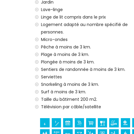
Interdiction de fumer
Jardin
Animaux non admis
Lave-linge
L'hébergement convient parfaitement au
Linge de lit compris dans le prix
Équipements et services inclus dans le prix d
Logement adapté au nombre spécifié de
personnes.
Internet (WiFi)
Micro-ondes
Aspirateur et fer à repasser avec planche
Pêche à moins de 3 km.
Linge de lit et serviettes
Service de réception et service d'urgenc
Plage à moins de 3 km.
Chauffage par air et avec climatisation
Plongée à moins de 3 km.
Sentiers de randonnée à moins de 3 km.
Équipements et services en supplément
Serviettes
Lit supplémentaire et lit/parc pour enfa
Snorkeling à moins de 3 km.
Curiosités et culture à Benitachell, Costa 
Surf à moins de 3 km.
Taille du bâtiment 200 m2.
Monument (Pueblo Histórico, Benitachell),
Télévision par câble/satellite
lieu historique (Pueblo Histórico et Beni
Musée (Pueblo Histórico, Jávea), église (
Benitachell) (à moins de 10 kilomètres d
Palais (Palacio Real de Valencia), château