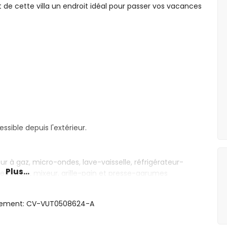
nt de cette villa un endroit idéal pour passer vos vacances
ible depuis l'extérieur.
ur à gaz, micro-ondes, lave-vaisselle, réfrigérateur-
Plus...
lectrique, mixeur, grille-pain et presse-agrumes
ergement: CV-VUT0508624-A
salle de bain en suite