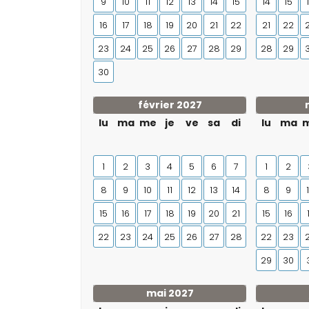
9
10
11
12
13
14
15
14
15
16
17
18
19
20
21
22
21
22
23
24
25
26
27
28
29
28
29
30
février 2027
lu
ma
me
je
ve
sa
di
lu
ma
1
2
3
4
5
6
7
1
2
8
9
10
11
12
13
14
8
9
15
16
17
18
19
20
21
15
16
22
23
24
25
26
27
28
22
23
29
30
mai 2027