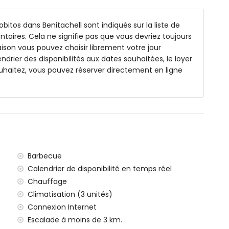
90 par 90 cm)
, douche et toilettes
obitos dans Benitachell sont indiqués sur la liste de
et toilettes
ntaires. Cela ne signifie pas que vous devriez toujours
ison vous pouvez choisir librement votre jour
endrier des disponibilités aux dates souhaitées, le loyer
uhaitez, vous pouvez réserver directement en ligne
 jardin avec transats
 manger extérieur
ces de parking privées
de 5 kilomètres de la villa)
Barbecue
erranée (à moins de 3 kilomètres de la villa)
Calendrier de disponibilité en temps réel
à moins de 3 kilomètres de la villa)
Chauffage
à moins de 10 kilomètres de la villa)
Climatisation (3 unités)
 moins de 3 kilomètres de la villa)
Connexion Internet
 de 100 kilomètres de la villa)
ce (> 100 kilomètres)
Escalade à moins de 3 km.