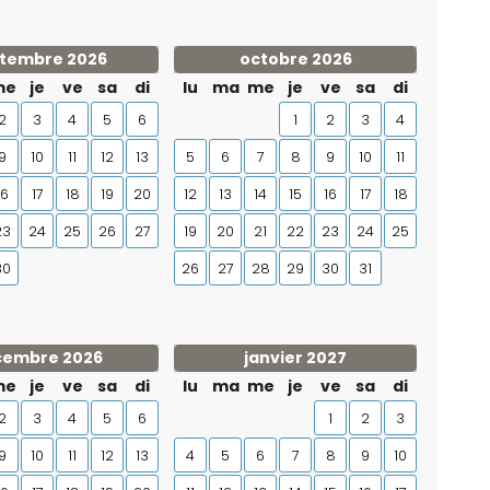
tembre 2026
octobre 2026
me
je
ve
sa
di
lu
ma
me
je
ve
sa
di
2
3
4
5
6
1
2
3
4
9
10
11
12
13
5
6
7
8
9
10
11
16
17
18
19
20
12
13
14
15
16
17
18
23
24
25
26
27
19
20
21
22
23
24
25
30
26
27
28
29
30
31
cembre 2026
janvier 2027
me
je
ve
sa
di
lu
ma
me
je
ve
sa
di
2
3
4
5
6
1
2
3
9
10
11
12
13
4
5
6
7
8
9
10