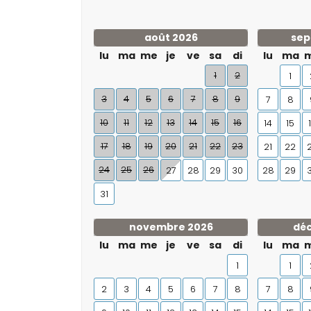
août 2026
sep
lu
ma
me
je
ve
sa
di
lu
ma
1
2
1
3
4
5
6
7
8
9
7
8
10
11
12
13
14
15
16
14
15
17
18
19
20
21
22
23
21
22
24
25
26
27
28
29
30
28
29
31
novembre 2026
dé
lu
ma
me
je
ve
sa
di
lu
ma
1
1
2
3
4
5
6
7
8
7
8