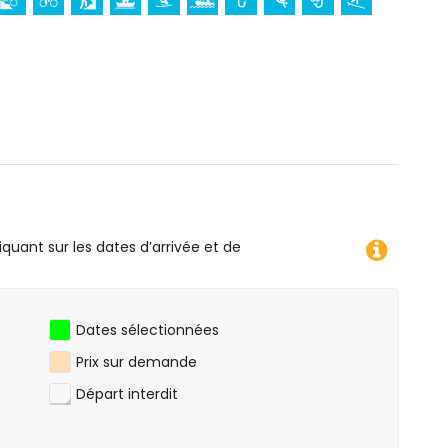
illa)
, kayak, pêche, plongée, snorkeling, surf, planche à
res de la villa)
ns de 10 kilomètres de la villa)
lla)
iquant sur les dates d’arrivée et de
Dates sélectionnées
Prix sur demande
Départ interdit