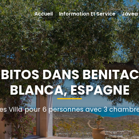
Accueil
Information Et Service
Jávea
OBITOS DANS BENITA
BLANCA, ESPAGNE
s Villa pour 6 personnes avec 3 chambres