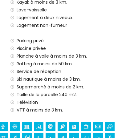
Kayak à moins de 3 km.
Lave-vaisselle
x familles avec enfants
Logement à deux niveaux.
e location de la villa
Logement non-fumeur
Parking privé
 à repasser
Piscine privée
e 24 heures sur 24
Planche à voile à moins de 3 km.
Rafting à moins de 50 km.
Service de réception
Ski nautique à moins de 3 km.
nts (sur demande)
Supermarché à moins de 2 km.
Blanca
Taille de la parcelle 240 m2.
Télévision
 bâtiment architectural (Pueblo Histórico, Benitachell),
VTT à moins de 3 km.
tachell) (à moins de 5 kilomètres de l'hébergement)
San Bartolomé, Jávea), ruine (Pueblo Histórico et
e l'hébergement)
 (Portal de la Vila et Dénia) (à moins de 25 kilomètres de