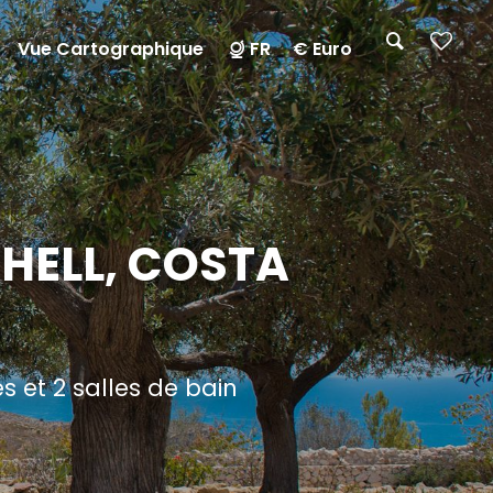
Vue Cartographique
FR
€ Euro
CHELL, COSTA
 et 2 salles de bain