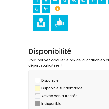
l'hébergement)
Sports
Équitation (à moins de 1000 mètres de la v
Randonnée, VTT, cyclisme, escalade, canoë
voile et ski nautique (à moins de 5 kilomèt
Tennis et golf (Club de Golf Jávea) (à moi
Rafting (à moins de 50 kilomètres de la vi
Disponibilité
Vous pouvez calculer le prix de la location en cl
départ souhaitées !
Disponible
Disponible sur demande
Arrivée non autorisée
Indisponible