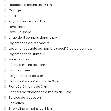
villa
Escalade à moins de 25 km.
internet (WiFi)
Garage
fer et planche à repasser
Jardin
linge de lit et serviettes
Kayak à moins de 3 km.
service de réception et service d'urgence 24 heures sur 24
Lave-linge
chauffage de l'air et climatisation
Lave-vaisselle
Équipements et services avec supplément
Linge de lit compris dans le prix
lit supplémentaire et lit/berceau pour enfant (sur demande)
Logement à deux niveaux.
Logement adapté au nombre spécifié de personnes.
Divertissements et activités de loisirs pour vos vacances à
Logement non-fumeur
Benitachell, Costa Blanca
Micro-ondes
bar (à moins de 5 kilomètres de la maison)
Pêche à moins de 3 km.
Sites et culture à Benitachell, Costa Blanca
Piscine privée
Plage à moins de 3 km.
bâtiment architectural (Pueblo Histórico, Benitachell), lieu
Planche à voile à moins de 3 km.
historique (Pueblo Histórico et Benitachell) (à moins de 5
kilomètres de l'hébergement)
Plongée à moins de 3 km.
musée (Pueblo Histórico, Javea), église (Parroquia de Santa
Sentiers de randonnée à moins de 3 km.
Mª Magdalena, Benitachell), château (Castell de Teulada-
Service de réception
Moraira), ruine (Torre del Cap d'Or) et monument (Castell de
Serviettes
Teulada-Moraira) (à moins de 10 kilomètres de
Snorkeling à moins de 3 km.
l'hébergement)