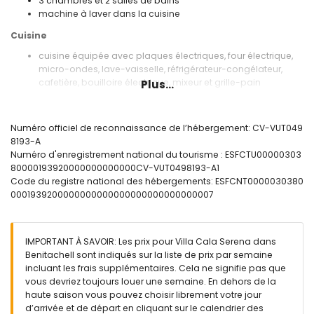
3 chambres et 2 salles de bains
machine à laver dans la cuisine
Cuisine
cuisine équipée avec plaques électriques, four électrique,
micro-ondes, lave-vaisselle, réfrigérateur-congélateur,
cafetière, bouilloire électrique, mixeur et grille-pain
Plus...
Chambres et salles de bains
2 chambres avec climatisation, chacune avec lit double et
Numéro officiel de reconnaissance de l’hébergement: CV-VUT049
ventilateur
8193-A
chambre avec climatisation, 2 lits simples et ventilateur
Numéro d'enregistrement national du tourisme : ESFCTU00000303
salle de bains avec lavabo simple, baignoire/douche et
80000193920000000000000CV-VUT0498193-A1
toilettes
Code du registre national des hébergements: ESFCNT0000030380
salle de bains avec lavabo simple, douche et toilettes
0001939200000000000000000000000000007
Extérieur de la villa
grand terrain clos
IMPORTANT À SAVOIR: Les prix pour Villa Cala Serena dans
piscine privée en forme de rein mesurant 9m x 4m et 1,9m
Benitachell sont indiqués sur la liste de prix par semaine
de profondeur
incluant les frais supplémentaires. Cela ne signifie pas que
jardin avec gravier et mobilier de jardin avec transats
vous devriez toujours louer une semaine. En dehors de la
terrasse couverte
haute saison vous pouvez choisir librement votre jour
barbecue
d’arrivée et de départ en cliquant sur le calendrier des
coin salon extérior et coin repas extérieur