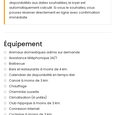
disponibilités aux dates souhaitées, le loyer est
garage privé
automatiquement calculé. Si vous le souhaitez, vous
pouvez réserver directement en ligne avec confirmation
Informations supplémentaires
immédiate.
ville la plus proche : Poble Nou de Benitachell (à moins de 3
kilomètres de la villa)
rivière ou rive la plus proche : Méditerranée (à moins de 3
kilomètres de la villa)
plage la plus proche : Cala Moraig (à moins de 3
Équipement
kilomètres de la villa)
port le plus proche : El Portet, Moraira (à moins de 10
Animaux domestiques admis sur demande.
kilomètres de la villa)
Assistance téléphonique 24/7
parc le plus proche : Circle Park, Moraira (à moins de 10
Barbecue
kilomètres de la villa)
aéroport le plus proche : Alicante (à moins de 100
Bars et restaurants à moins de 4 km.
kilomètres de la villa)
Calendrier de disponibilité en temps réel
deuxième aéroport le plus proche : Valence (à moins de
Canoë à moins de 3 km.
100 kilomètres de la villa)
Chauffage
interdiction de fumer
Cheminée ouverte
veuillez consulter si les animaux de compagnie sont
Climatisation (4 unités)
autorisés
Club hippique à moins de 3 km.
L'hébergement est très adapté aux familles avec enfants
Connexion Internet
Équipements et services inclus dans le prix de location de la
Cyclisme à moins de 3 km.