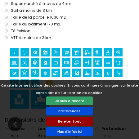
Supermarché à moins de 4 km.
palais (Palais Royal de Valence) (à moins de 25 kilomètres
de l'hébergement)
Surf à moins de 3 km.
Taille de la parcelle 1030 m2.
Sports
Taille du bâtiment 170 m2.
équitation, randonnée, VTT, cyclisme, canoë, kayak, pêche,
Télévision
plongée, snorkeling, surf et planche à voile (à moins de 5
VTT à moins de 3 km.
kilomètres de la villa)
golf (Club de Golf Javea) et ski nautique (à moins de 10
kilomètres de la villa)
escalade (à moins de 25 kilomètres de la villa)
Ce site Internet utilise des cookies. Si vous continuez à naviguer sur le site
conscient de l'utilisation de cookies.
Je suis d'accord
Préférences
Dimensions de la piscine
Rejeter tout
Forme
:
Longueur
:
Largeur
:
Profondeur
:
Plus d'infos ici
rein
9 m.
4 m.
1,9 m.