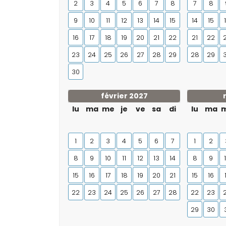
2
3
4
5
6
7
8
7
8
9
10
11
12
13
14
15
14
15
16
17
18
19
20
21
22
21
22
23
24
25
26
27
28
29
28
29
30
février 2027
lu
ma
me
je
ve
sa
di
lu
ma
1
2
3
4
5
6
7
1
2
8
9
10
11
12
13
14
8
9
15
16
17
18
19
20
21
15
16
22
23
24
25
26
27
28
22
23
29
30