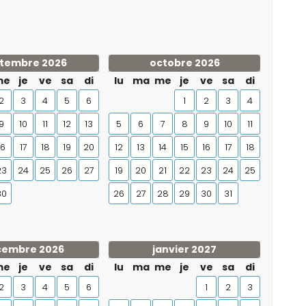
tembre 2026
octobre 2026
me
je
ve
sa
di
lu
ma
me
je
ve
sa
di
2
3
4
5
6
1
2
3
4
9
10
11
12
13
5
6
7
8
9
10
11
16
17
18
19
20
12
13
14
15
16
17
18
23
24
25
26
27
19
20
21
22
23
24
25
30
26
27
28
29
30
31
cembre 2026
janvier 2027
me
je
ve
sa
di
lu
ma
me
je
ve
sa
di
2
3
4
5
6
1
2
3