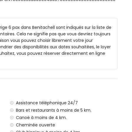
nt 6m x 3m et 2m de profondeur
ige 6 pax dans Benitachell sont indiqués sur la liste de
ntaires. Cela ne signifie pas que vous devriez toujours
ison vous pouvez choisir librement votre jour
érieure
endrier des disponibilités aux dates souhaitées, le loyer
uhaitez, vous pouvez réserver directement en ligne
hell (à moins de 4 kilomètres de la villa)
iterranée (à moins de 4 kilomètres de la villa)
s de 4 kilomètres de la villa)
moins de 10 kilomètres de la villa)
à moins de 10 kilomètres de la villa)
 de 100 kilomètres de la villa)
ce (> 100 kilomètres)
Assistance téléphonique 24/7
pagnie sont autorisés
Bars et restaurants à moins de 5 km.
s familles avec enfants
Canoë à moins de 4 km.
e location de la villa
Cheminée ouverte