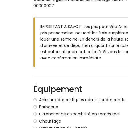
00000007
terrain clos
piscine privée en forme de rein mesura
2 terrasses, dont une couverte
IMPORTANT À SAVOIR: Les prix pour Villa Amar
cuisine extérieure et barbecue
prix par semaine incluant les frais suppléme
douche extérieure
louer une semaine. En dehors de la haute sa
espace de détente et salle à manger ext
d’arrivée et de départ en cliquant sur le cal
Informations supplémentaires
est automatiquement calculé. Si vous le so
avec confirmation immédiate.
ville la plus proche : Poble Nou de Benitac
rivière ou rivage le plus proche : Mer Méd
plage la plus proche : Cala Moraig (à moin
port le plus proche : El Portet, Moraira (à 
parc le plus proche : Circle Park, Moraira (
Équipement
aéroport le plus proche : Alicante (à moins
deuxième aéroport le plus proche : Valen
Animaux domestiques admis sur demande.
veuillez consulter si les animaux de com
Barbecue
L'hébergement est très approprié pour le
Calendrier de disponibilité en temps réel
Équipements et services inclus dans le prix d
Chauffage