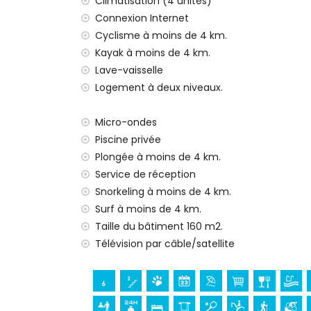
Climatisation (4 unités)
internet (WiFi)
Connexion Internet
fer et planche à repasser
linge de lit et serviettes
Cyclisme à moins de 4 km.
service de réception et service d'urgenc
Kayak à moins de 4 km.
chauffage par air et climatisation
Lave-vaisselle
Logement à deux niveaux.
Équipements et services en supplément
lit supplémentaire et lit/berceau pour e
Micro-ondes
Divertissements et loisirs pour vos vacanc
Piscine privée
Plongée à moins de 4 km.
bar (à moins de 5 kilomètres de la maiso
Service de réception
Sites et culture à Benitachell, Costa Blanca
Snorkeling à moins de 4 km.
bâtiment architectural (Village Historique, 
Surf à moins de 4 km.
Benitachell) (à moins de 5 kilomètres de
Taille du bâtiment 160 m2.
musée (Village Historique, Javea), église
Télévision par câble/satellite
(Château de Teulada-Moraira), ruine (
Moraira) (à moins de 10 kilomètres de l
Sports