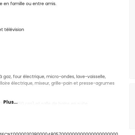
 en famille ou entre amis.
t télévision
 gaz, four électrique, micro-ondes, lave-vaisselle,
lloire électrique, mixeur, grille-pain et presse-agrumes
Plus...
00 par 160 cm) et salle de bains en suite
t queen-size (200 par 160 cm)
uche et toilettes
douche et toilettes
ts: ESFCNT000003038000048057000000000000000000000