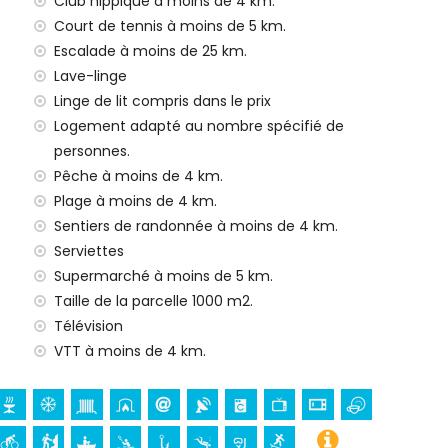
Club hippique à moins de 4 km.
Court de tennis à moins de 5 km.
Escalade à moins de 25 km.
e 24 heures sur 24
Lave-linge
Linge de lit compris dans le prix
Logement adapté au nombre spécifié de
personnes.
nfants (sur demande)
Pêche à moins de 4 km.
es à Benitachell, Costa Blanca
Plage à moins de 4 km.
Sentiers de randonnée à moins de 4 km.
n)
Serviettes
Supermarché à moins de 5 km.
Benitachell), lieu historique (Village Historique et
Taille de la parcelle 1000 m2.
 l'hébergement)
Télévision
 (Paroisse de Sainte Mª Magdalena, Benitachell), château
VTT à moins de 4 km.
Tour de Cap d'Or) et monument (Château de Teulada-
'hébergement)