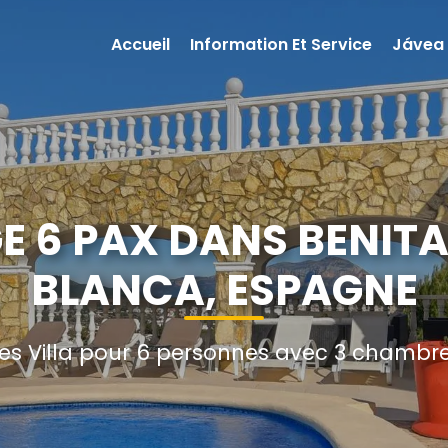
Accueil
Information Et Service
Jávea
E 6 PAX DANS BENIT
BLANCA, ESPAGNE
s Villa pour 6 personnes avec 3 chambres