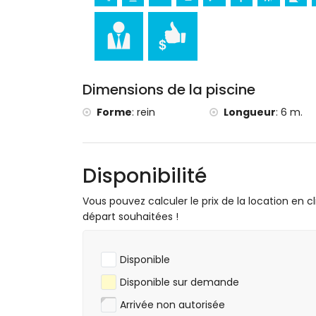
tennis, équitation, randonnée, VTT, cyclis
moins de 5 kilomètres de la villa)
golf (Club de Golf Javea) (à moins de 10 k
escalade (à moins de 25 kilomètres de la v
Dimensions de la piscine
Forme
:
rein
Longueur
:
6 m.
Disponibilité
Vous pouvez calculer le prix de la location en cl
départ souhaitées !
Disponible
Disponible sur demande
Arrivée non autorisée