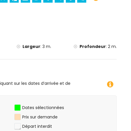
me, canoë, kayak, pêche, plongée, snorkeling et surf (à
ilomètres de la villa)
illa)
Largeur
:
3 m.
Profondeur
:
2 m.
iquant sur les dates d’arrivée et de
Dates sélectionnées
Prix sur demande
Départ interdit