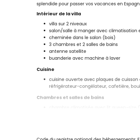
splendide pour passer vos vacances en Espagne
Intérieur de la villa
villa sur 2 niveaux
salon/salle à manger avec climatisation e
cheminée dans le salon (bois)
3 chambres et 2 salles de bains
antenne satellite
buanderie avec machine à laver
Cuisine
cuisine ouverte avec plaques de cuisson à
réfrigérateur-congélateur, cafetière, boui
Chambres et salles de bains
chambre climatisée avec lit queen-size (2
2 chambres climatisées, chacune avec li
salle de bains en suite avec un lavabo, do
salle de bains avec un lavabo, baignoire/
Extérieur de la villa
Code du registre national des hébergemen