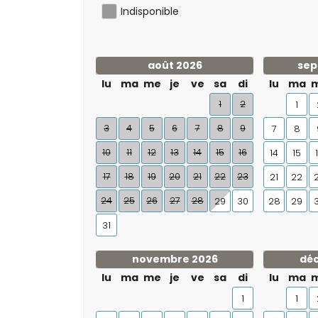
Indisponible
août 2026
sep
lu
ma
me
je
ve
sa
di
lu
ma
1
2
1
3
4
5
6
7
8
9
7
8
10
11
12
13
14
15
16
14
15
17
18
19
20
21
22
23
21
22
24
25
26
27
28
29
30
28
29
31
novembre 2026
dé
lu
ma
me
je
ve
sa
di
lu
ma
1
1