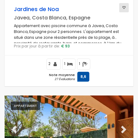
Jardines de Noa
Javea, Costa Blanca, Espagne
Appartement avec piscine commune à Javea, Costa
Blanca, Espagne pour 2 personnes. L'appartement est
situé dans une zone résidentielle près de la plage, à
proximité de restaurants, bars, et commerces, à 1 km du
Prix par jour à partir de:
€ 93
Port de La Grava, plage de Javea, et à 1 km de la mer
Méditerranée, Javea.
2
1
1
Note moyenne
8,6
27 Évaluations
APPARTEMENT
Previous
Next