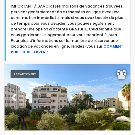
IMPORTANT À SAVOIR ! Les maisons de vacances trouvées
peuvent généralement être réservées en ligne avec une
confirmation immédiate, mais si vous avez besoin de plus
de temps pour vous décider, vous pouvez également
prendre une option d'attente GRATUITE. Cela signifie que
nous garderons le logement pour vous pendant 3 jours.
Type d'hébergement
Pour plus d'informations sur la manière de réserver une
location de vacances en ligne, rendez-vous sur
COMMENT
PUIS-JE RÉSERVER?
Personnes
Chambres
APPARTEMENT
Salles de bain
Previous
Next
Votre sélection
(118)