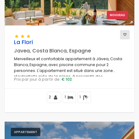
NOUVEAU
La Flori
Javea, Costa Blanca, Espagne
Merveilleux et confortable appartement à Jávea, Costa
Blanca, Espagne, avec piscine commune pour 2
personnes. L'appartement est situé dans une zone
résidentielle près de la plage, à proximité des
Prix par jour à partir de:
€ 102
restaurants, bars et boutiques, à 1 km de la plage La
Grava Puerto, Jávea et à 1 km de Mediterráneo, Jávea.
2
1
1
APPARTEMENT