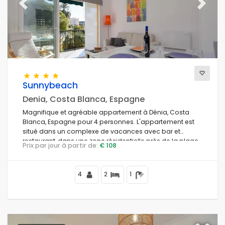
Previous
Next
Sunnybeach
Denia, Costa Blanca, Espagne
Magnifique et agréable appartement à Dénia, Costa
Blanca, Espagne pour 4 personnes. L'appartement est
situé dans un complexe de vacances avec bar et
restaurant, dans une zone résidentielle près de la plage,
Prix par jour à partir de:
€ 108
à proximité des commerces et supermarchés, à 2 km de
la plage de Playa de les Marines et à 0,5 km de la
Méditerranée.
4
2
1