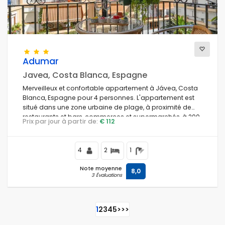
Adumar
Javea, Costa Blanca, Espagne
Merveilleux et confortable appartement à Jávea, Costa
Blanca, Espagne pour 4 personnes. L'appartement est
situé dans une zone urbaine de plage, à proximité de
restaurants et bars, commerces et supermarchés, à 200
Prix par jour à partir de:
€ 112
m de la plage de Playa de la Grava et à 0,2 km de
Mediterráneo, Jávea.
4
2
1
Note moyenne
8,0
3 Évaluations
1
2
3
4
5
>
>>