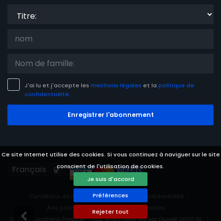
Titre:
J'ai lu et j'accepte les
mentions légales
et la
politique de
confidentialité.
Enregistrer l'abonnement
Ce site Internet utilise des cookies. Si vous continuez à naviguer sur le site
conscient de l'utilisation de cookies.
Languages
Je suis d'accord
Préférences
Conditions de location
politique de confidentialité
Avis juridique
Préférences des cookies
Rejeter tout
© 2026 Locations Prestige -Tous droits réservés par Duwell 2000 SL