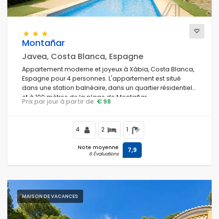
Montañar
Javea, Costa Blanca, Espagne
Appartement moderne et joyeux à Xàbia, Costa Blanca,
Espagne pour 4 personnes. L'appartement est situé
dans une station balnéaire, dans un quartier résidentiel
et à 100 mètres de la plage de Montañar.
Prix par jour à partir de:
€ 98
4
2
1
Note moyenne
7,9
6 Évaluations
MAISON DE VACANCES