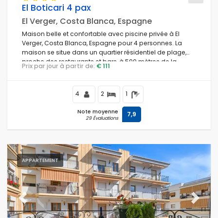
El Boticari 4 pax
El Verger, Costa Blanca, Espagne
Maison belle et confortable avec piscine privée à El
Verger, Costa Blanca, Espagne pour 4 personnes. La
maison se situe dans un quartier résidentiel de plage,
proche des restaurants et bars, à 500 mètres de la
Prix par jour à partir de:
€ 111
plage Playa L'Almadrava et à 500 mètres de la mer
Méditerranée.
4
2
1
Note moyenne
7,9
29 Évaluations
APPARTEMENT
Previous
Next