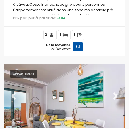
à Jávea, Costa Blanca, Espagne pour 2 personnes.
L'appartement est situé dans une zone résidentielle près
de la plage, à proximité de restaurants et bars,
Prix par jour à partir de:
€ 84
boutiques et supermarchés, à 1 km de la plage La Grava,
Puerto, Jávea et à 1 km de Mediterráneo, Jávea.
2
1
1
Note moyenne
8,1
22 Évaluations
APPARTEMENT
Previous
Next