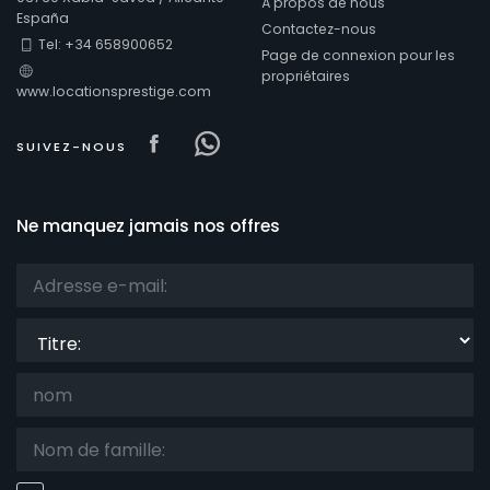
À propos de nous
España
Contactez-nous
Tel: +34 658900652
Page de connexion pour les
Confort
propriétaires
www.locationsprestige.com
Visit our Facebook page
Visit our Facebowhatsappo
SUIVEZ-NOUS
Prestations de service
Ne manquez jamais nos offres
Vues
Titre:
Catégories supplémentaires
Votre dernière visite
(0)
Vos favoris
(0)
Nouveautes
(0)