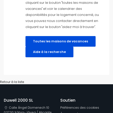
cliquant sur le bouton "toutes les maisons de
vacances" et voir le calendrier des
Convient aux mariages
disponibilités pour le logement concerné, ou
vous pouvez nous contacter directement en
Filtres nettoyantes
cliquant sur le bouton "aidez-moi à trouver".
Toutes les maisons de vacances
Services populaires
Aide à la recherche
Conditions
Retour à la liste
Options
Duwell 2000 SL
Soutien
Calle Ángel Domenech 10
Préférences des cookies
Distances
03730 Xàbia-Jávea / Alicante